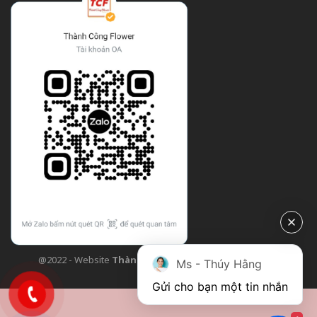
@2022 - Website
Thành Công Flower
| Design bởi
TCF
Ms - Thúy Hằng
Gửi cho bạn một tin nhắn