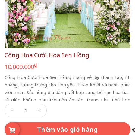
Cổng Hoa Cưới Hoa Sen Hồng
₫
10.000.000
Cổng Hoa Cưới Hoa Sen Hồng mang vẻ đẹp thanh tao, nhẹ
nhàng, tượng trưng cho tình yêu thuần khiết và hạnh phúc
viên mãn. Sắc hồng dịu dàng kết hợp cùng bố cục hoa tinh
tế giúp không gian trở nên ấm áp, trang nhã. Phù hợp
Cổng Hoa Cưới Hoa Sen Hồng số lượng
trang trí tại gia hoặc nhà hàng, tạo điểm nhấn nổi bật và ý
nghĩa cho ngày trọng đại.
Thêm vào giỏ hàng