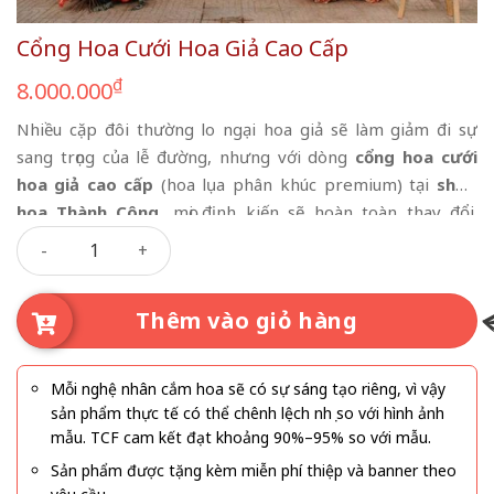
Cổng Hoa Cưới Hoa Giả Cao Cấp
₫
8.000.000
Nhiều cặp đôi thường lo ngại hoa giả sẽ làm giảm đi sự
sang trọng của lễ đường, nhưng với dòng
cổng hoa cưới
hoa giả cao cấp
(hoa lụa phân khúc premium) tại
shop
hoa Thành Công
, mọi định kiến sẽ hoàn toàn thay đổi.
Cổng Hoa Cưới Hoa Giả Cao Cấp số lượng
Chúng tôi mang đến giải pháp trang trí đột phá, vừa đảm
bảo tính thẩm mỹ đỉnh cao, vừa giúp cô dâu chú rể tối ưu
hóa ngân sách.
Thêm vào giỏ hàng
Mỗi nghệ nhân cắm hoa sẽ có sự sáng tạo riêng, vì vậy
sản phẩm thực tế có thể chênh lệch nhẹ so với hình ảnh
mẫu. TCF cam kết đạt khoảng 90%–95% so với mẫu.
Sản phẩm được tặng kèm miễn phí thiệp và banner theo