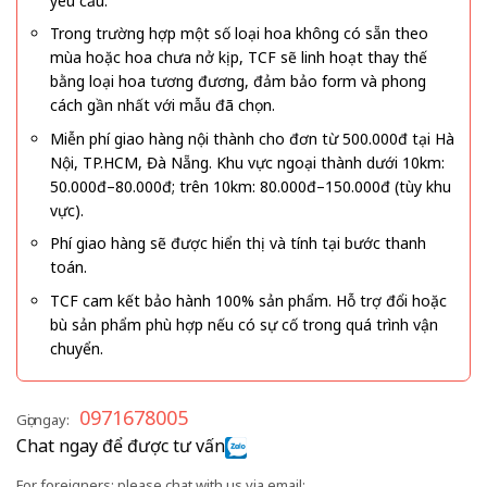
yêu cầu.
Trong trường hợp một số loại hoa không có sẵn theo
mùa hoặc hoa chưa nở kịp, TCF sẽ linh hoạt thay thế
bằng loại hoa tương đương, đảm bảo form và phong
cách gần nhất với mẫu đã chọn.
Miễn phí giao hàng nội thành cho đơn từ 500.000đ tại Hà
Nội, TP.HCM, Đà Nẵng. Khu vực ngoại thành dưới 10km:
50.000đ–80.000đ; trên 10km: 80.000đ–150.000đ (tùy khu
vực).
Phí giao hàng sẽ được hiển thị và tính tại bước thanh
toán.
TCF cam kết bảo hành 100% sản phẩm. Hỗ trợ đổi hoặc
bù sản phẩm phù hợp nếu có sự cố trong quá trình vận
chuyển.
0971678005
Gọi ngay:
Chat ngay để được tư vấn
For foreigners: please chat with us via email: