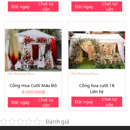
Chat tư
Chat tư
Đặt ngay
Đặt ngay
vấn
vấn
Cổng Hoa Cưới Màu Đỏ
Cổng hoa cưới 18
8.000.000
₫
Liên hệ
Chat tư
Chat tư
Đặt ngay
Đặt ngay
vấn
vấn
Đánh giá