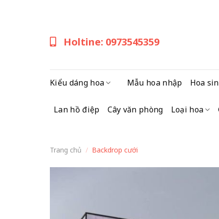
Skip
to
content
Holtine: 0973545359
Kiểu dáng hoa
Mẫu hoa nhập
Hoa sin
Lan hồ điệp
Cây văn phòng
Loại hoa
Trang chủ
/
Backdrop cưới