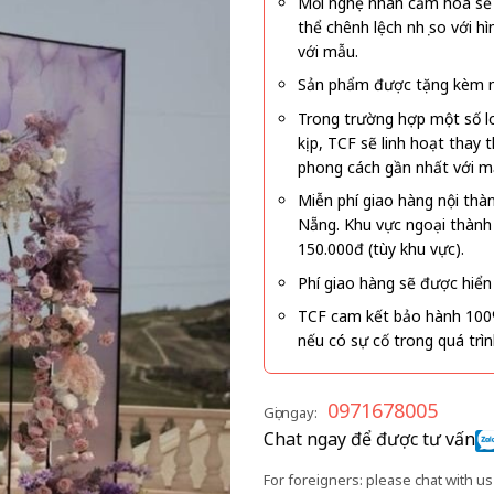
Mỗi nghệ nhân cắm hoa sẽ c
thể chênh lệch nhẹ so với
với mẫu.
Sản phẩm được tặng kèm mi
Trong trường hợp một số l
kịp, TCF sẽ linh hoạt thay
phong cách gần nhất với m
Miễn phí giao hàng nội thà
Nẵng. Khu vực ngoại thành
150.000đ (tùy khu vực).
Phí giao hàng sẽ được hiển 
TCF cam kết bảo hành 100
nếu có sự cố trong quá trì
0971678005
Gọi ngay:
Chat ngay để được tư vấn
For foreigners: please chat with us 