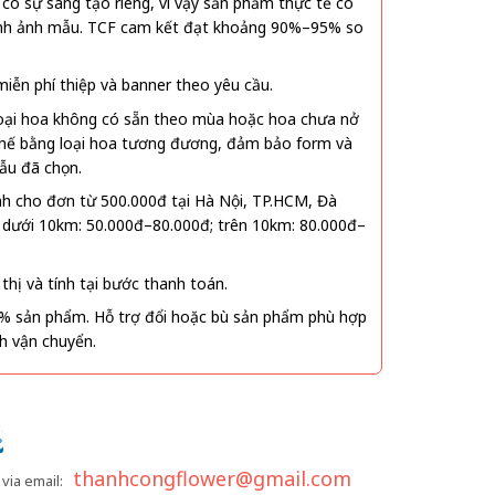
ó sự sáng tạo riêng, vì vậy sản phẩm thực tế có
 hình ảnh mẫu. TCF cam kết đạt khoảng 90%–95% so
ễn phí thiệp và banner theo yêu cầu.
oại hoa không có sẵn theo mùa hoặc hoa chưa nở
 thế bằng loại hoa tương đương, đảm bảo form và
ẫu đã chọn.
nh cho đơn từ 500.000đ tại Hà Nội, TP.HCM, Đà
 dưới 10km: 50.000đ–80.000đ; trên 10km: 80.000đ–
thị và tính tại bước thanh toán.
% sản phẩm. Hỗ trợ đổi hoặc bù sản phẩm phù hợp
nh vận chuyển.
thanhcongflower@gmail.com
via email: