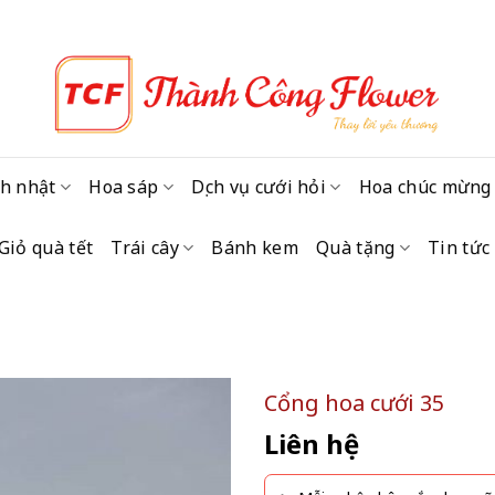
h nhật
Hoa sáp
Dịch vụ cưới hỏi
Hoa chúc mừng
Giỏ quà tết
Trái cây
Bánh kem
Quà tặng
Tin tức
Cổng hoa cưới 35
Liên hệ