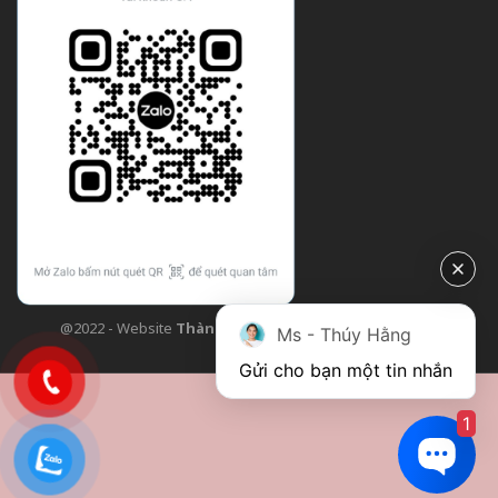
@2022 - Website
Thành Công Flower
| Design bởi
TCF
Ms - Thúy Hằng
Gửi cho bạn một tin nhắn
1