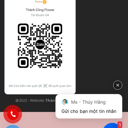
@2022 - Website
Thành Công Flower
| Design bởi
TCF
Ms - Thúy Hằng
Gửi cho bạn một tin nhắn
1