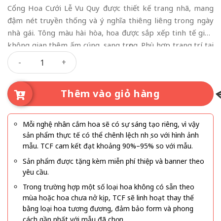
Cổng Hoa Cưới Lễ Vu Quy được thiết kế trang nhã, mang
đậm nét truyền thống và ý nghĩa thiêng liêng trong ngày
nhà gái. Tông màu hài hòa, hoa được sắp xếp tinh tế giúp
không gian thêm ấm cúng, sang trọng. Phù hợp trang trí tại
Cổng Hoa Cưới Lễ Vu Quy số lượng
gia, tạo điểm nhấn nổi bật cho lễ vu quy trọn vẹn và đáng
nhớ.
Thêm vào giỏ hàng
Mỗi nghệ nhân cắm hoa sẽ có sự sáng tạo riêng, vì vậy
sản phẩm thực tế có thể chênh lệch nhẹ so với hình ảnh
mẫu. TCF cam kết đạt khoảng 90%–95% so với mẫu.
Sản phẩm được tặng kèm miễn phí thiệp và banner theo
yêu cầu.
Trong trường hợp một số loại hoa không có sẵn theo
mùa hoặc hoa chưa nở kịp, TCF sẽ linh hoạt thay thế
bằng loại hoa tương đương, đảm bảo form và phong
cách gần nhất với mẫu đã chọn.