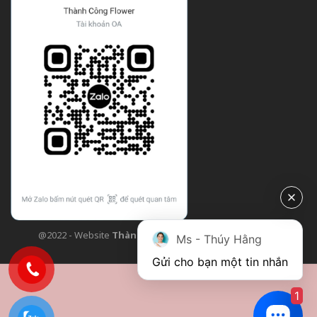
@2022 - Website
Thành Công Flower
| Design bởi
TCF
Ms - Thúy Hằng
Gửi cho bạn một tin nhắn
1