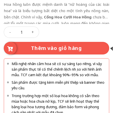
Hoa hồng luôn được mệnh danh là “nữ hoàng của các loài
hoa” và là biểu tượng bất diệt cho một tình yêu nồng nàn,
bền chặt. Chính vì vậy,
Cổng Hoa Cưới Hoa Hồng
chưa bao
giờ lỗi mốt trong các mùa cưới, luôn mang đến không gian
Cổng Hoa Cưới Hoa Hồng số lượng
lễ đường vẻ đẹp vừa cổ điển, vừa kiêu sa, lộng lẫy. Dù bạn
yêu thích phong cách hoàng gia quý phái hay sự nhẹ nhàng,
tinh tế phong cách Hàn Quốc, những đóa hồng rực rỡ đều
Thêm vào giỏ hàng
có thể chiều lòng bạn.
Mỗi nghệ nhân cắm hoa sẽ có sự sáng tạo riêng, vì vậy
sản phẩm thực tế có thể chênh lệch nhẹ so với hình ảnh
mẫu. TCF cam kết đạt khoảng 90%–95% so với mẫu.
Sản phẩm được tặng kèm miễn phí thiệp và banner theo
yêu cầu.
Trong trường hợp một số loại hoa không có sẵn theo
mùa hoặc hoa chưa nở kịp, TCF sẽ linh hoạt thay thế
bằng loại hoa tương đương, đảm bảo form và phong
cách gần nhất với mẫu đã chọn.