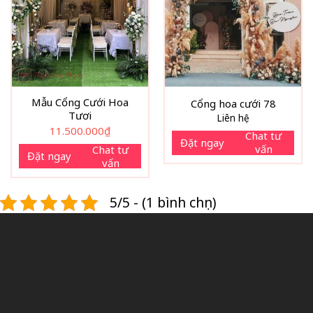
Mẫu Cổng Cưới Hoa
Cổng hoa cưới 78
Tươi
Liên hệ
11.500.000
₫
Chat tư
Đặt ngay
vấn
Chat tư
Đặt ngay
vấn
5/5 - (1 bình chọn)