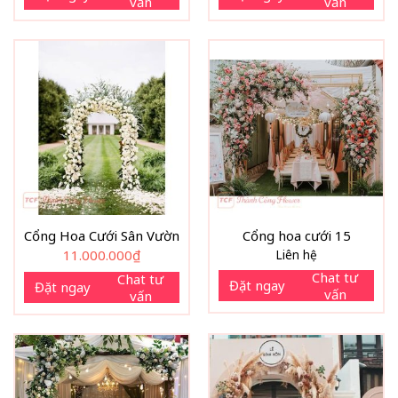
vấn
vấn
Cổng Hoa Cưới Sân Vườn
Cổng hoa cưới 15
11.000.000
₫
Liên hệ
Chat tư
Chat tư
Đặt ngay
Đặt ngay
vấn
vấn