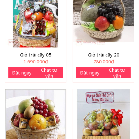
Giỏ trái cây 05
Giỏ trái cây 20
1.690.000
₫
780.000
₫
Chat tư
Chat tư
Đặt ngay
Đặt ngay
vấn
vấn