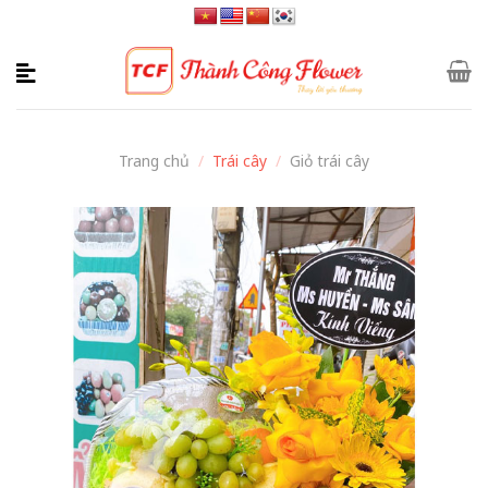
Skip
to
content
Trang chủ
/
Trái cây
/
Giỏ trái cây