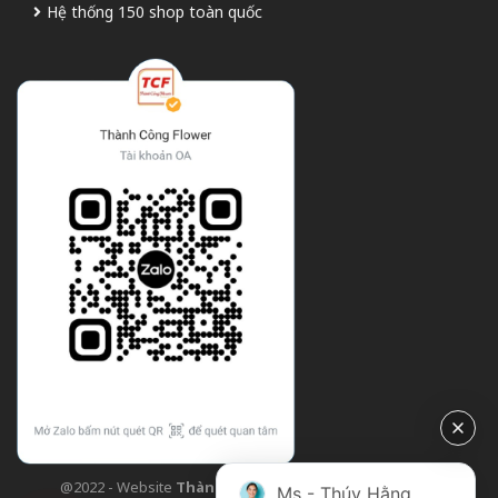
Hệ thống 150 shop toàn quốc
@2022 - Website
Thành Công Flower
| Design bởi
TCF
Ms - Thúy Hằng