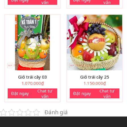
vấn
vấn
Giỏ trái cây 03
Giỏ trái cây 25
1.070.000
₫
1.150.000
₫
Chat tư
Chat tư
Đặt ngay
Đặt ngay
vấn
vấn
Đánh giá