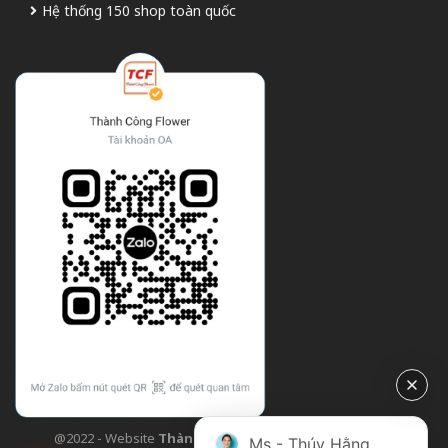
Hệ thống 150 shop toàn quốc
@2022 - Website
Thành Công Flower
| Design bởi
TCF
Ms - Thúy Hằng