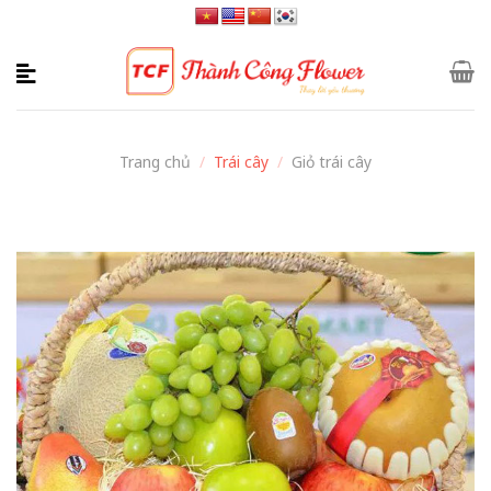
Skip
to
content
Trang chủ
/
Trái cây
/
Giỏ trái cây