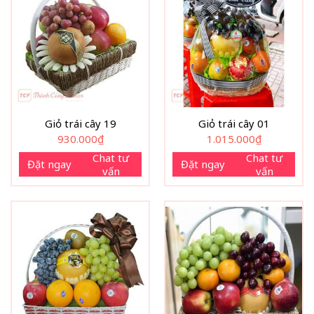
Giỏ trái cây 19
Giỏ trái cây 01
930.000
₫
1.015.000
₫
Chat tư
Chat tư
Đặt ngay
Đặt ngay
vấn
vấn