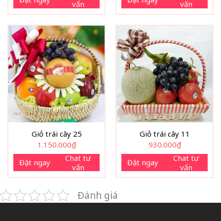
vấn
vấn
Giỏ trái cây 25
Giỏ trái cây 11
1.150.000
₫
930.000
₫
Chat tư
Chat tư
Đặt ngay
Đặt ngay
vấn
vấn
Đánh giá