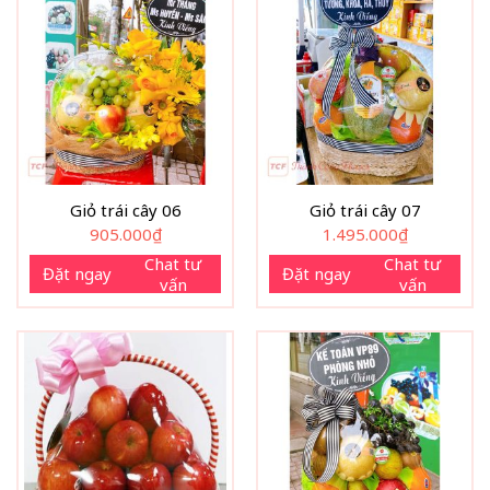
Giỏ trái cây 06
Giỏ trái cây 07
905.000
₫
1.495.000
₫
Chat tư
Chat tư
Đặt ngay
Đặt ngay
vấn
vấn