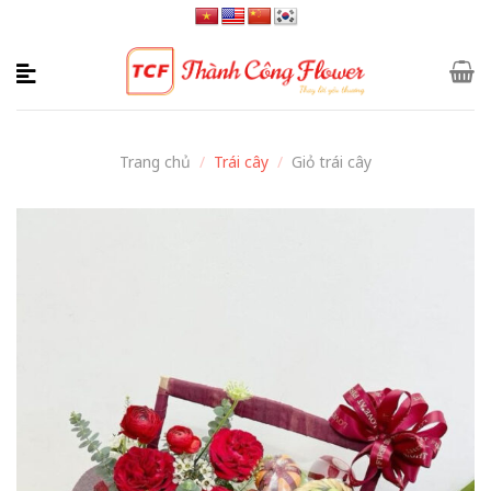
Skip
to
content
Trang chủ
/
Trái cây
/
Giỏ trái cây