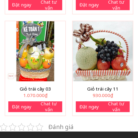
Chat tư
Chat tư
Đặt ngay
Đặt ngay
vấn
vấn
Giỏ trái cây 03
Giỏ trái cây 11
1.070.000
₫
930.000
₫
Chat tư
Chat tư
Đặt ngay
Đặt ngay
vấn
vấn
Đánh giá