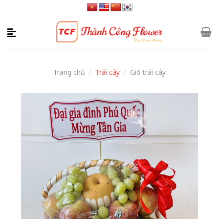
Skip
to
content
Trang chủ
/
Trái cây
/
Giỏ trái cây