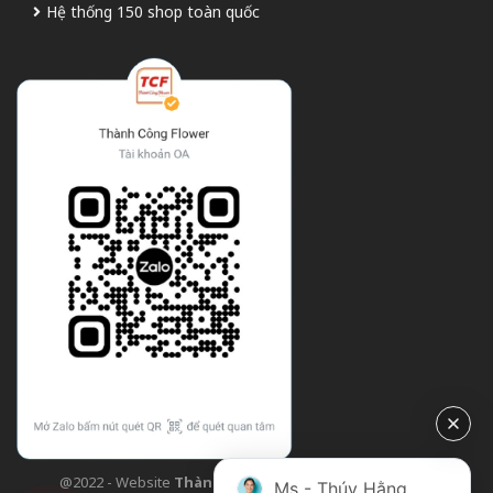
Hệ thống 150 shop toàn quốc
@2022 - Website
Thành Công Flower
| Design bởi
TCF
Ms - Thúy Hằng