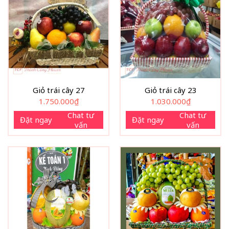
Giỏ trái cây 27
Giỏ trái cây 23
1.750.000
₫
1.030.000
₫
Chat tư
Chat tư
Đặt ngay
Đặt ngay
vấn
vấn