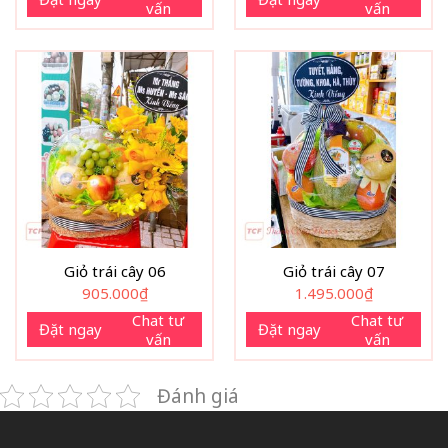
vấn
vấn
Giỏ trái cây 06
Giỏ trái cây 07
905.000
₫
1.495.000
₫
Chat tư
Chat tư
Đặt ngay
Đặt ngay
vấn
vấn
Đánh giá