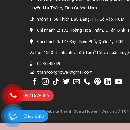
Huyện Núi Thành, Tỉnh Quảng Nam
Chi nhánh 1: 58 Thích Bửu Đăng, P1, Gò Vấp, HCM
Chi nhánh 2: 172 Hoàng Hoa Thám, Q.Tân Bình,
Chi nhánh 3: 127 Điện Biên Phủ, Quận 1, HCM
Và hơn 1500 chi nhánh và đối tác ở tất cả quận huyệ
0973545359
thanhcongflower@gmail.com
0971678005
@2022 - Website
Thành Công Flower
| Design bởi
TCF
Chat Zalo