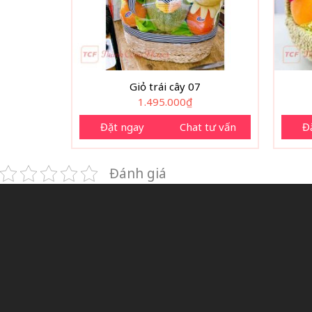
Giỏ trái cây 07
1.495.000
₫
Đặt ngay
Chat tư vấn
Đ
Đánh giá