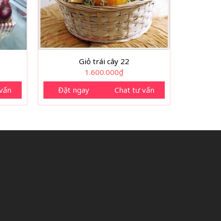
Giỏ trái cây 22
1.600.000
₫
 vấn
Đặt ngay
Chat tư vấn