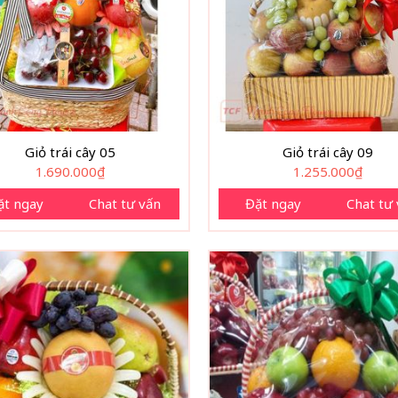
Giỏ trái cây 05
Giỏ trái cây 09
1.690.000
₫
1.255.000
₫
ặt ngay
Chat tư vấn
Đặt ngay
Chat tư