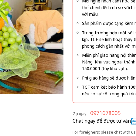
Mỗi nghệ nhân cắm hoa sẽ c
thể chênh lệch nhẹ so với
với mẫu.
Sản phẩm được tặng kèm mi
Trong trường hợp một số l
kịp, TCF sẽ linh hoạt thay
phong cách gần nhất với m
Miễn phí giao hàng nội thà
Nẵng. Khu vực ngoại thành
150.000đ (tùy khu vực).
Phí giao hàng sẽ được hiển 
TCF cam kết bảo hành 100
nếu có sự cố trong quá trì
0971678005
Gọi ngay:
Chat ngay để được tư vấn
For foreigners: please chat with us 