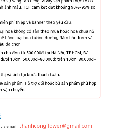
ó sự sáng tạo riêng, vì vậy sản phẩm thực tế có
 hình ảnh mẫu. TCF cam kết đạt khoảng 90%–95% so
ễn phí thiệp và banner theo yêu cầu.
oại hoa không có sẵn theo mùa hoặc hoa chưa nở
 thế bằng loại hoa tương đương, đảm bảo form và
ẫu đã chọn.
nh cho đơn từ 500.000đ tại Hà Nội, TP.HCM, Đà
 dưới 10km: 50.000đ–80.000đ; trên 10km: 80.000đ–
thị và tính tại bước thanh toán.
% sản phẩm. Hỗ trợ đổi hoặc bù sản phẩm phù hợp
nh vận chuyển.
thanhcongflower@gmail.com
via email: