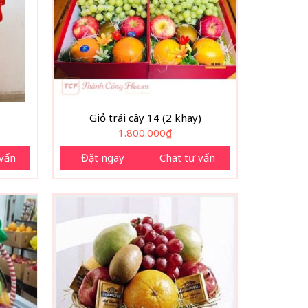
Giỏ trái cây 14 (2 khay)
1.800.000
₫
 vấn
Đặt ngay
Chat tư vấn