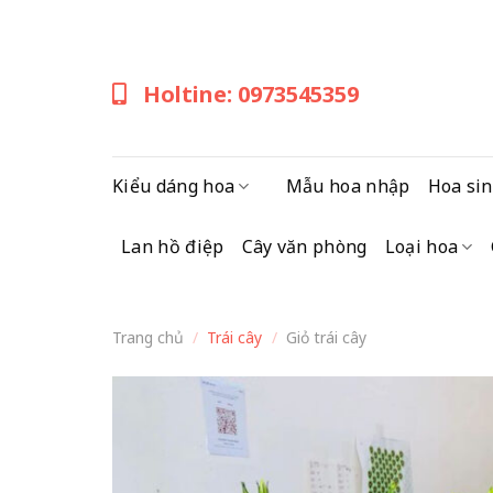
Skip
to
content
Holtine: 0973545359
Kiểu dáng hoa
Mẫu hoa nhập
Hoa sin
Lan hồ điệp
Cây văn phòng
Loại hoa
Trang chủ
/
Trái cây
/
Giỏ trái cây