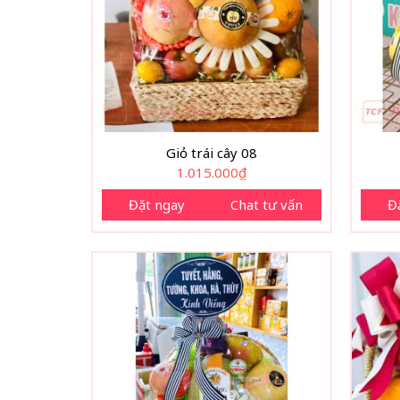
Giỏ trái cây 08
1.015.000
₫
Đặt ngay
Chat tư vấn
Đ