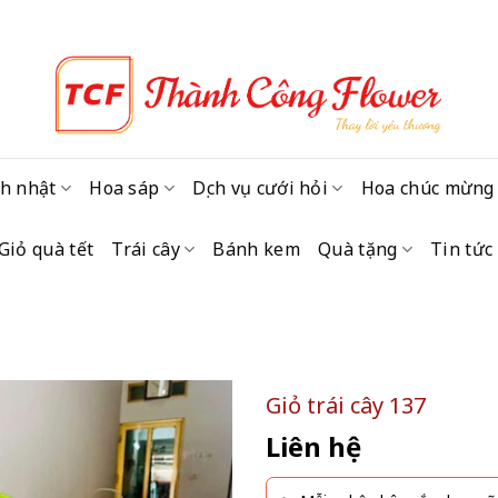
h nhật
Hoa sáp
Dịch vụ cưới hỏi
Hoa chúc mừng
Giỏ quà tết
Trái cây
Bánh kem
Quà tặng
Tin tức
Giỏ trái cây 137
Liên hệ