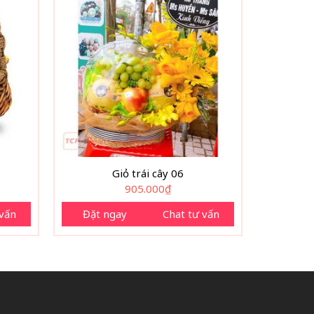
Giỏ trái cây 06
905.000
₫
 vấn
Đặt ngay
Chat tư vấn