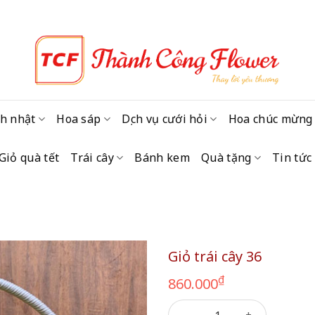
h nhật
Hoa sáp
Dịch vụ cưới hỏi
Hoa chúc mừng
Giỏ quà tết
Trái cây
Bánh kem
Quà tặng
Tin tức
Giỏ trái cây 36
₫
860.000
Giỏ trái cây 36 số lượng