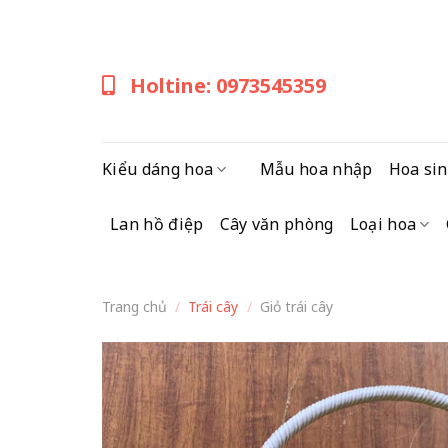
Skip
to
content
Holtine: 0973545359
Kiểu dáng hoa
Mẫu hoa nhập
Hoa sin
Lan hồ điệp
Cây văn phòng
Loại hoa
Trang chủ
/
Trái cây
/
Giỏ trái cây