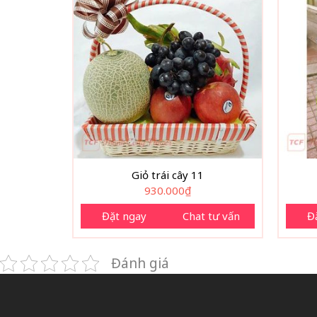
Giỏ trái cây 11
930.000
₫
Đặt ngay
Chat tư vấn
Đ
Đánh giá