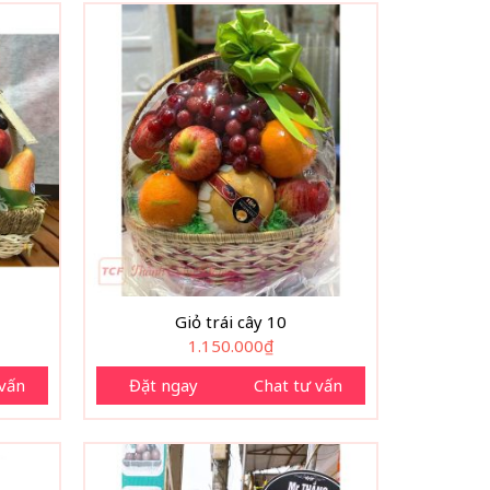
Giỏ trái cây 10
1.150.000
₫
 vấn
Đặt ngay
Chat tư vấn