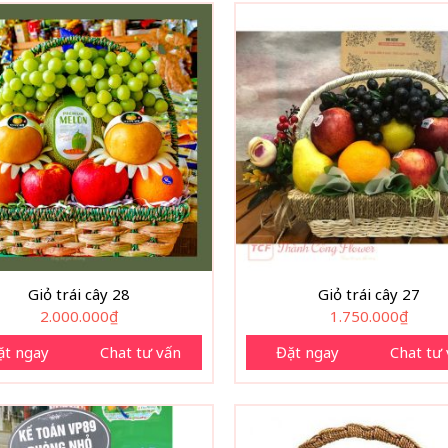
Giỏ trái cây 28
Giỏ trái cây 27
2.000.000
₫
1.750.000
₫
ặt ngay
Chat tư vấn
Đặt ngay
Chat tư