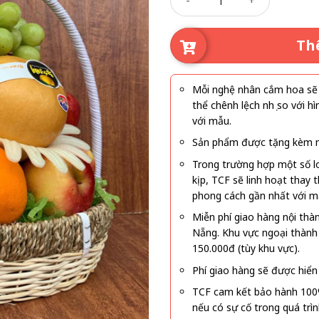
Th
Mỗi nghệ nhân cắm hoa sẽ c
thể chênh lệch nhẹ so với
với mẫu.
Sản phẩm được tặng kèm mi
Trong trường hợp một số l
kịp, TCF sẽ linh hoạt thay
phong cách gần nhất với m
Miễn phí giao hàng nội thà
Nẵng. Khu vực ngoại thành
150.000đ (tùy khu vực).
Phí giao hàng sẽ được hiển 
TCF cam kết bảo hành 100
nếu có sự cố trong quá trì