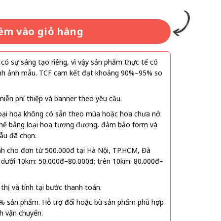
êm vào giỏ hàng
ó sự sáng tạo riêng, vì vậy sản phẩm thực tế có
 hình ảnh mẫu. TCF cam kết đạt khoảng 90%–95% so
ễn phí thiệp và banner theo yêu cầu.
oại hoa không có sẵn theo mùa hoặc hoa chưa nở
 thế bằng loại hoa tương đương, đảm bảo form và
ẫu đã chọn.
nh cho đơn từ 500.000đ tại Hà Nội, TP.HCM, Đà
 dưới 10km: 50.000đ–80.000đ; trên 10km: 80.000đ–
thị và tính tại bước thanh toán.
% sản phẩm. Hỗ trợ đổi hoặc bù sản phẩm phù hợp
nh vận chuyển.