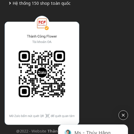
Hệ thống 150 shop toàn quốc
@2022 - Website
Thành Công Flower
| Design bởi
TCF
Ms - Thúy Hằng