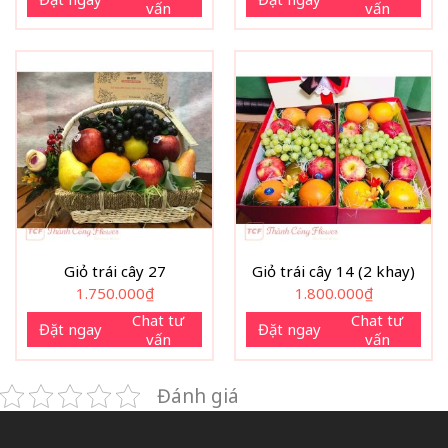
vấn
vấn
Giỏ trái cây 27
Giỏ trái cây 14 (2 khay)
1.750.000
₫
1.800.000
₫
Chat tư
Chat tư
Đặt ngay
Đặt ngay
vấn
vấn
Đánh giá