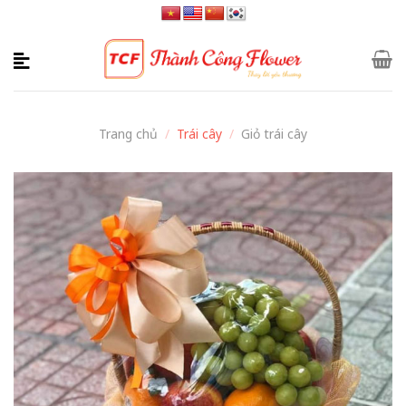
Skip
to
content
Trang chủ
/
Trái cây
/
Giỏ trái cây