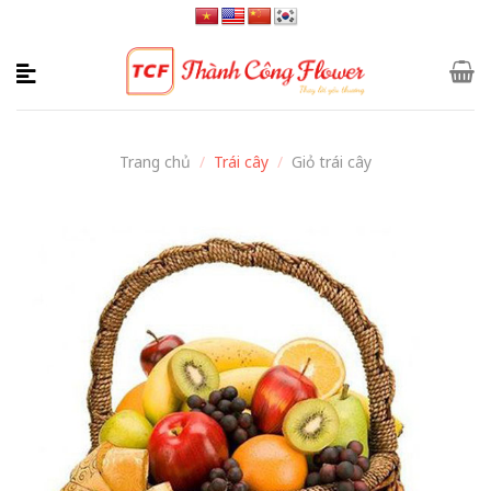
Skip
to
content
Trang chủ
/
Trái cây
/
Giỏ trái cây