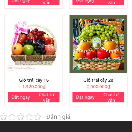
vấn
vấn
Giỏ trái cây 18
Giỏ trái cây 28
1.320.000
₫
2.000.000
₫
Chat tư
Chat tư
Đặt ngay
Đặt ngay
vấn
vấn
Đánh giá