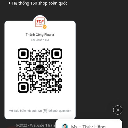
Hệ thống 150 shop toàn quốc
@2022 - Website
Thành Công Flower
| Design bởi
TCF
Ms - Thúy Hằng