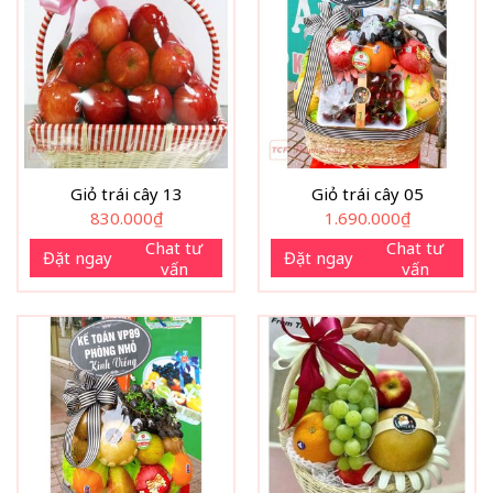
Giỏ trái cây 13
Giỏ trái cây 05
830.000
₫
1.690.000
₫
Chat tư
Chat tư
Đặt ngay
Đặt ngay
vấn
vấn