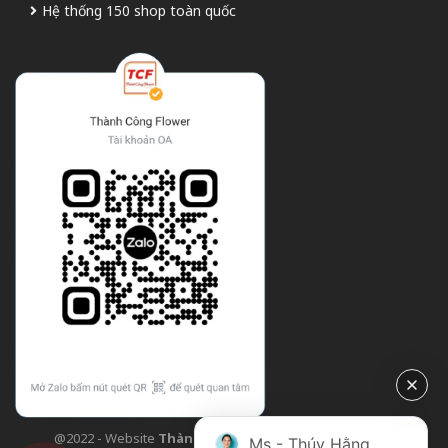
Hệ thống 150 shop toàn quốc
@2022 - Website
Thành Công Flower
| Design bởi
TCF
Ms - Thúy Hằng