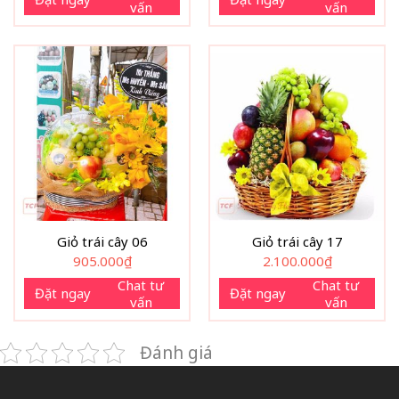
vấn
vấn
Giỏ trái cây 06
Giỏ trái cây 17
905.000
₫
2.100.000
₫
Chat tư
Chat tư
Đặt ngay
Đặt ngay
vấn
vấn
Đánh giá