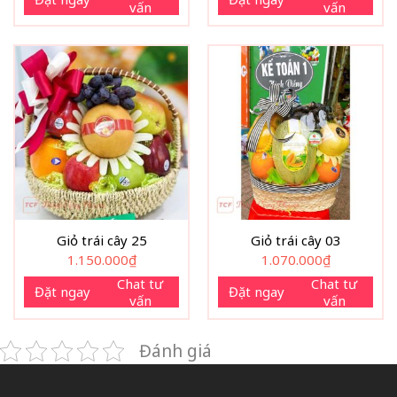
vấn
vấn
Giỏ trái cây 25
Giỏ trái cây 03
1.150.000
₫
1.070.000
₫
Chat tư
Chat tư
Đặt ngay
Đặt ngay
vấn
vấn
Đánh giá