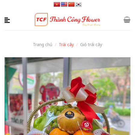
Skip
to
content
Trang chủ
/
Trái cây
/
Giỏ trái cây