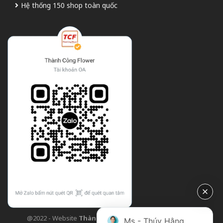
Hệ thống 150 shop toàn quốc
@2022 - Website
Thành Công Flower
| Design bởi
TCF
Ms - Thúy Hằng