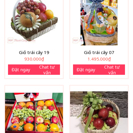
Giỏ trái cây 19
Giỏ trái cây 07
930.000
₫
1.495.000
₫
Chat tư
Chat tư
Đặt ngay
Đặt ngay
vấn
vấn