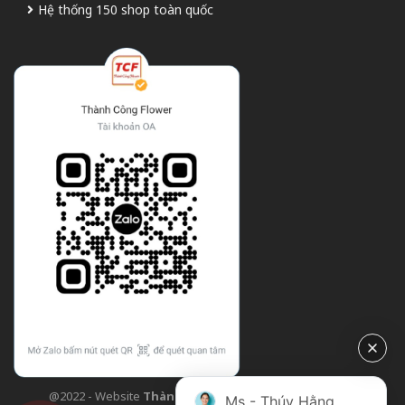
Hệ thống 150 shop toàn quốc
@2022 - Website
Thành Công Flower
| Design bởi
TCF
Ms - Thúy Hằng