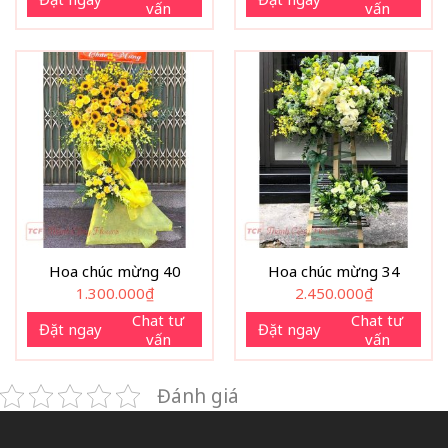
vấn
vấn
Hoa chúc mừng 40
Hoa chúc mừng 34
1.300.000
₫
2.450.000
₫
Chat tư
Chat tư
Đặt ngay
Đặt ngay
vấn
vấn
Đánh giá