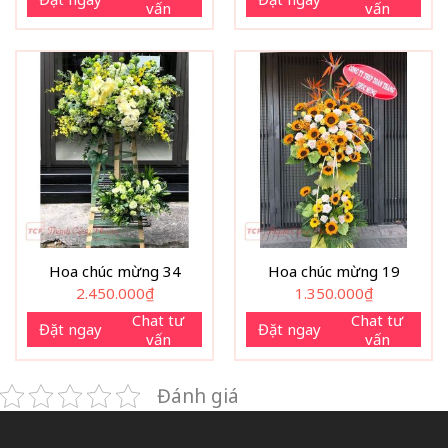
vấn
vấn
Hoa chúc mừng 34
Hoa chúc mừng 19
2.450.000
₫
1.350.000
₫
Chat tư
Chat tư
Đặt ngay
Đặt ngay
vấn
vấn
Đánh giá