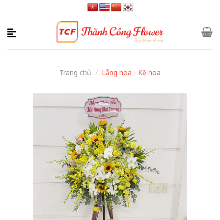
Skip
to
content
Trang chủ
/
Lẵng hoa - Kệ hoa