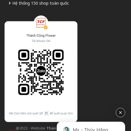
Hệ thống 150 shop toàn quốc
@2022 - Website
Thành Công Flower
| Design bởi
TCF
Ms - Thúy Hằng