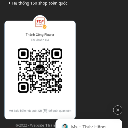
Hệ thống 150 shop toàn quốc
@2022 - Website
Thành Công Flower
| Design bởi
TCF
Ms - Thúy Hằng