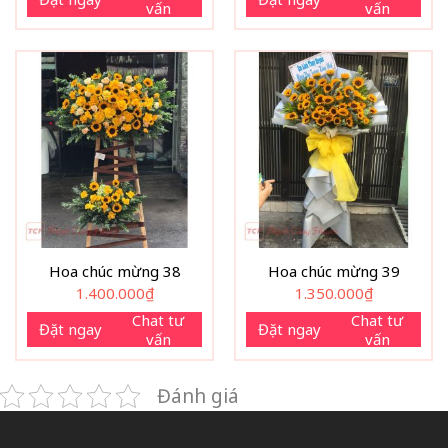
vấn
vấn
Hoa chúc mừng 38
Hoa chúc mừng 39
1.400.000
₫
1.350.000
₫
Chat tư
Chat tư
Đặt ngay
Đặt ngay
vấn
vấn
Đánh giá