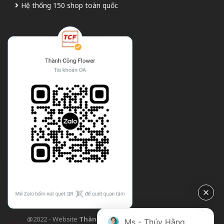
Hệ thống 150 shop toàn quốc
@2022 - Website
Thành Công Flower
| Design bởi
TCF
Ms - Thúy Hằng