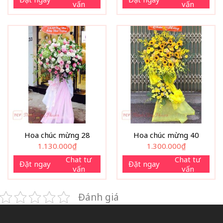
vấn
vấn
Hoa chúc mừng 28
Hoa chúc mừng 40
1.130.000
₫
1.300.000
₫
Chat tư
Chat tư
Đặt ngay
Đặt ngay
vấn
vấn
Đánh giá