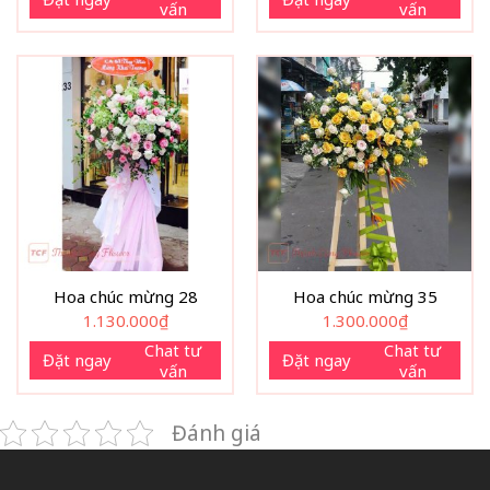
vấn
vấn
Hoa chúc mừng 28
Hoa chúc mừng 35
1.130.000
₫
1.300.000
₫
Chat tư
Chat tư
Đặt ngay
Đặt ngay
vấn
vấn
Đánh giá