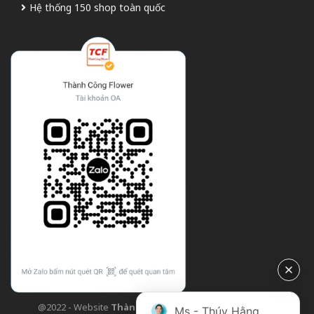
Hệ thống 150 shop toàn quốc
@2022 - Website
Thành Công Flower
| Design bởi
TCF
Ms - Thúy Hằng