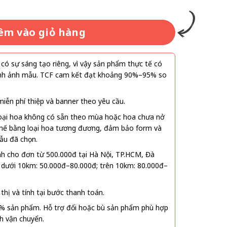
êm vào giỏ hàng
ó sự sáng tạo riêng, vì vậy sản phẩm thực tế có
 hình ảnh mẫu. TCF cam kết đạt khoảng 90%–95% so
ễn phí thiệp và banner theo yêu cầu.
oại hoa không có sẵn theo mùa hoặc hoa chưa nở
 thế bằng loại hoa tương đương, đảm bảo form và
ẫu đã chọn.
nh cho đơn từ 500.000đ tại Hà Nội, TP.HCM, Đà
 dưới 10km: 50.000đ–80.000đ; trên 10km: 80.000đ–
thị và tính tại bước thanh toán.
% sản phẩm. Hỗ trợ đổi hoặc bù sản phẩm phù hợp
nh vận chuyển.