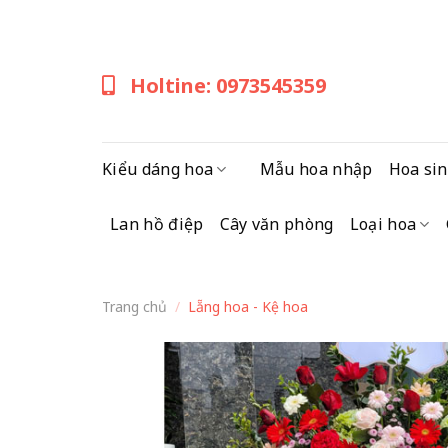
Skip
to
content
Holtine: 0973545359
Kiểu dáng hoa
Mẫu hoa nhập
Hoa sin
Lan hồ điệp
Cây văn phòng
Loại hoa
Trang chủ
/
Lẵng hoa - Kệ hoa