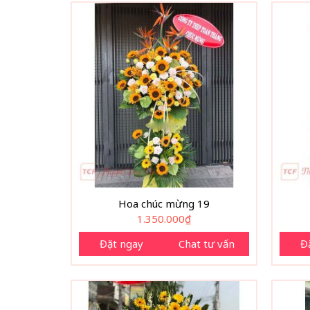
Hoa chúc mừng 19
1.350.000
₫
Đặt ngay
Chat tư vấn
Đ