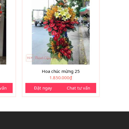
Hoa chúc mừng 25
1.850.000
₫
 vấn
Đặt ngay
Chat tư vấn