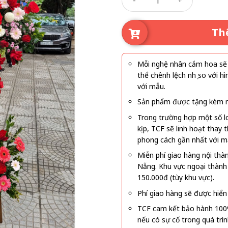
Th
Mỗi nghệ nhân cắm hoa sẽ c
thể chênh lệch nhẹ so với
với mẫu.
Sản phẩm được tặng kèm mi
Trong trường hợp một số l
kịp, TCF sẽ linh hoạt thay
phong cách gần nhất với m
Miễn phí giao hàng nội thà
Nẵng. Khu vực ngoại thành
150.000đ (tùy khu vực).
Phí giao hàng sẽ được hiển 
TCF cam kết bảo hành 100
nếu có sự cố trong quá trì