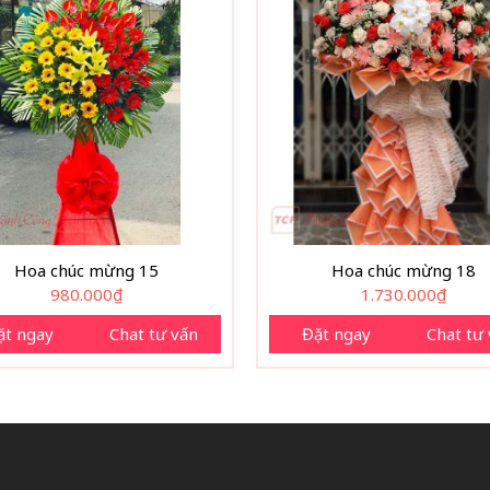
Hoa chúc mừng 15
Hoa chúc mừng 18
980.000
₫
1.730.000
₫
ặt ngay
Chat tư vấn
Đặt ngay
Chat tư