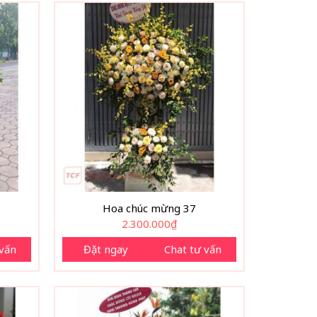
Hoa chúc mừng 37
2.300.000
₫
 vấn
Đặt ngay
Chat tư vấn