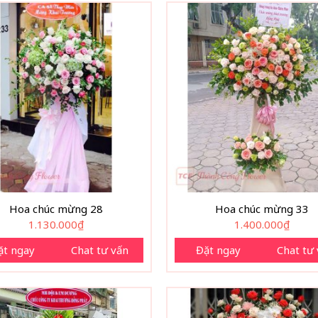
Hoa chúc mừng 28
Hoa chúc mừng 33
1.130.000
₫
1.400.000
₫
ặt ngay
Chat tư vấn
Đặt ngay
Chat tư