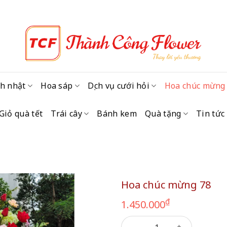
h nhật
Hoa sáp
Dịch vụ cưới hỏi
Hoa chúc mừng
Giỏ quà tết
Trái cây
Bánh kem
Quà tặng
Tin tức
Hoa chúc mừng 78
₫
1.450.000
Hoa chúc mừng 78 số lượng