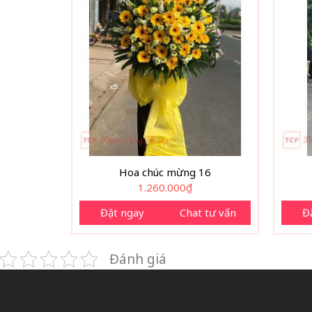
Hoa chúc mừng 16
1.260.000
₫
Đặt ngay
Chat tư vấn
Đ
Đánh giá