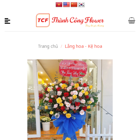
Skip
to
content
Trang chủ
/
Lẵng hoa - Kệ hoa