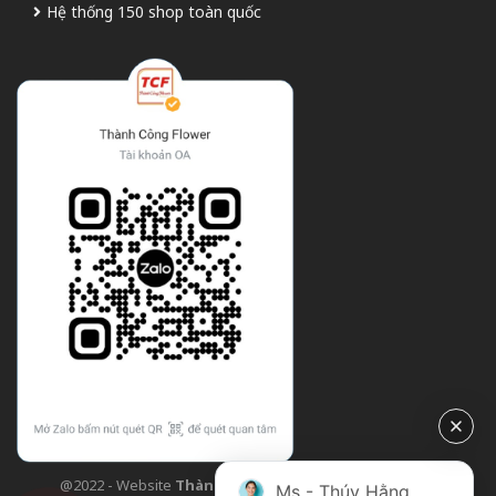
Hệ thống 150 shop toàn quốc
@2022 - Website
Thành Công Flower
| Design bởi
TCF
Ms - Thúy Hằng