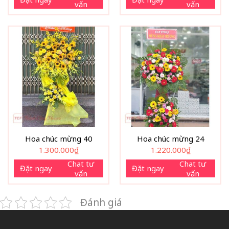
vấn
vấn
Hoa chúc mừng 40
Hoa chúc mừng 24
1.300.000
₫
1.220.000
₫
Chat tư
Chat tư
Đặt ngay
Đặt ngay
vấn
vấn
Đánh giá