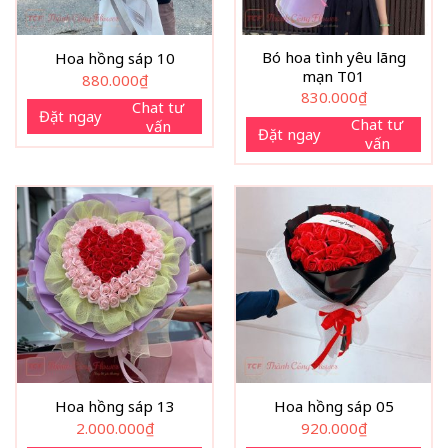
Bó hoa tình yêu lãng
Hoa hồng sáp 10
mạn T01
880.000
₫
830.000
₫
Chat tư
Đặt ngay
Chat tư
vấn
Đặt ngay
vấn
Hoa hồng sáp 13
Hoa hồng sáp 05
2.000.000
₫
920.000
₫