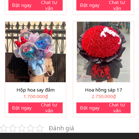
Chat tư
Chat tư
Đặt ngay
Đặt ngay
vấn
vấn
Hộp hoa say đắm
Hoa hồng sáp 17
1.700.000
₫
2.750.000
₫
Chat tư
Chat tư
Đặt ngay
Đặt ngay
vấn
vấn
Đánh giá