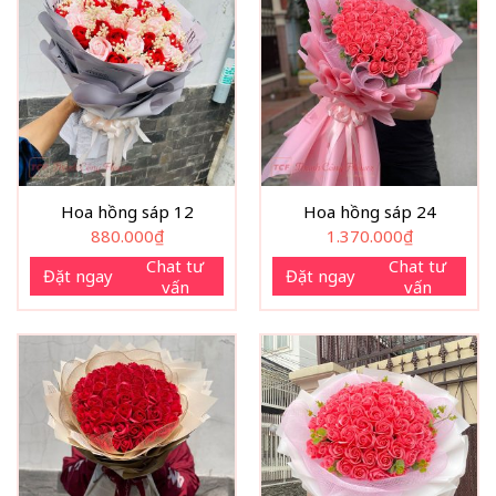
Hoa hồng sáp 12
Hoa hồng sáp 24
880.000
₫
1.370.000
₫
Chat tư
Chat tư
Đặt ngay
Đặt ngay
vấn
vấn