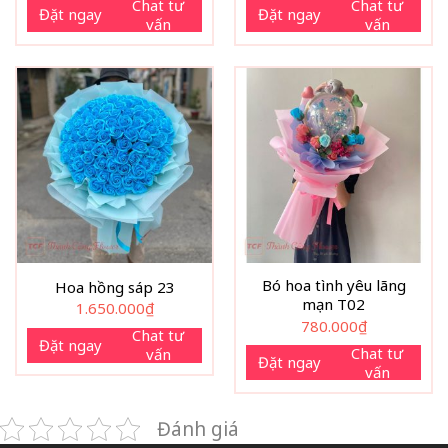
Chat tư
Chat tư
Đặt ngay
Đặt ngay
vấn
vấn
Bó hoa tình yêu lãng
Hoa hồng sáp 23
mạn T02
1.650.000
₫
780.000
₫
Chat tư
Đặt ngay
Chat tư
vấn
Đặt ngay
vấn
Đánh giá