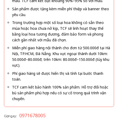
mẫu. TCF cam kết đạt khoảng 90%–95% so với mẫu.
Sản phẩm được tặng kèm miễn phí thiệp và banner theo
yêu cầu.
Trong trường hợp một số loại hoa không có sẵn theo
mùa hoặc hoa chưa nở kịp, TCF sẽ linh hoạt thay thế
bằng loại hoa tương đương, đảm bảo form và phong
cách gần nhất với mẫu đã chọn.
Miễn phí giao hàng nội thành cho đơn từ 500.000đ tại Hà
Nội, TP.HCM, Đà Nẵng. Khu vực ngoại thành dưới 10km:
50.000đ–80.000đ; trên 10km: 80.000đ–150.000đ (tùy khu
vực).
Phí giao hàng sẽ được hiển thị và tính tại bước thanh
toán.
TCF cam kết bảo hành 100% sản phẩm. Hỗ trợ đổi hoặc
bù sản phẩm phù hợp nếu có sự cố trong quá trình vận
chuyển.
0971678005
Gọi ngay: