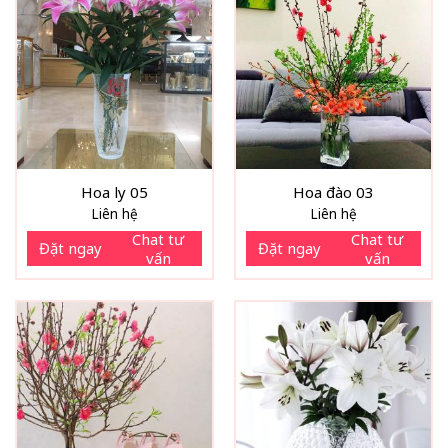
Hoa ly 05
Hoa đào 03
Liên hệ
Liên hệ
Chat tư
Chat tư
Đặt ngay
Đặt ngay
vấn
vấn