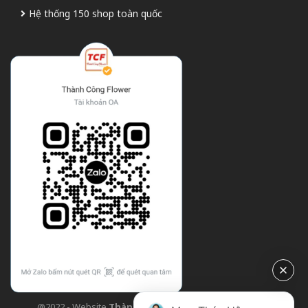
Hệ thống 150 shop toàn quốc
@2022 - Website
Thành Công Flower
| Design bởi
TCF