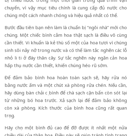
chuyển, vì vậy mục tiêu chính là cung cấp đủ nước cho
chúng một cách nhanh chóng và hiệu quả nhất có thể.
Bước đầu tiên bạn nên làm là chuẩn bị “ngôi nhà” mới cho
chúng. Một chiếc bình cắm hoa thật sạch là điều vô cùng
cần thiết. Vi khuẩn là kẻ thù số một của hoa tươi vì chúng
sinh sôi nảy nở trong nước và có thể làm tắc nghẽn các lỗ
nhỏ li ti ở đáy thân cây. Sự tắc nghẽn này ngăn cản hoa
hấp thụ nước cần thiết, khiến chúng héo rũ sớm.
Để đảm bảo bình hoa hoàn toàn sạch sẽ, hãy rửa nó
bằng nước ấm và một chút xà phòng rửa chén. Nếu cần,
hãy dùng bàn chải cọ bình để chà sạch cặn bẩn còn sót lại
từ những bó hoa trước. Xả sạch lại để đảm bảo không
còn xà phòng. Kích thước của bình hoa cũng rất quan
trọng.
Hãy chọn một bình đủ cao để đỡ được ít nhất một nửa
chiều dài của thân hoa. Điều này sẽ giúp tránh tình trạng