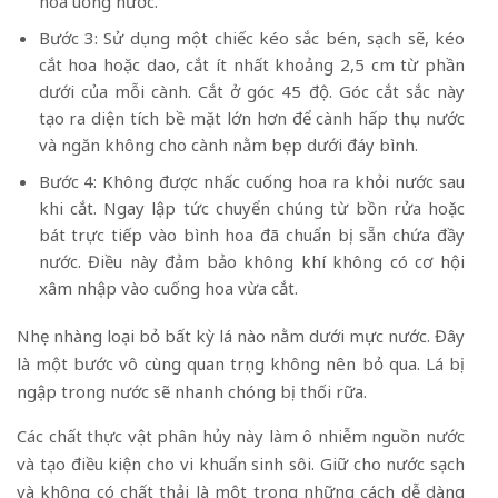
hoa uống nước.
Bước 3: Sử dụng một chiếc kéo sắc bén, sạch sẽ, kéo
cắt hoa hoặc dao, cắt ít nhất khoảng 2,5 cm từ phần
dưới của mỗi cành. Cắt ở góc 45 độ. Góc cắt sắc này
tạo ra diện tích bề mặt lớn hơn để cành hấp thụ nước
và ngăn không cho cành nằm bẹp dưới đáy bình.
Bước 4: Không được nhấc cuống hoa ra khỏi nước sau
khi cắt. Ngay lập tức chuyển chúng từ bồn rửa hoặc
bát trực tiếp vào bình hoa đã chuẩn bị sẵn chứa đầy
nước. Điều này đảm bảo không khí không có cơ hội
xâm nhập vào cuống hoa vừa cắt.
Nhẹ nhàng loại bỏ bất kỳ lá nào nằm dưới mực nước. Đây
là một bước vô cùng quan trọng không nên bỏ qua. Lá bị
ngập trong nước sẽ nhanh chóng bị thối rữa.
Các chất thực vật phân hủy này làm ô nhiễm nguồn nước
và tạo điều kiện cho vi khuẩn sinh sôi. Giữ cho nước sạch
và không có chất thải là một trong những cách dễ dàng