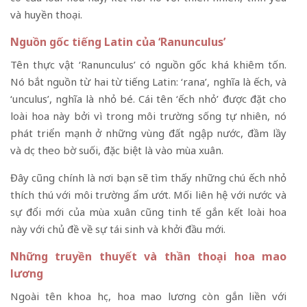
và huyền thoại.
Nguồn gốc tiếng Latin của ‘Ranunculus’
Tên thực vật ‘Ranunculus’ có nguồn gốc khá khiêm tốn.
Nó bắt nguồn từ hai từ tiếng Latin: ‘rana’, nghĩa là ếch, và
‘unculus’, nghĩa là nhỏ bé. Cái tên ‘ếch nhỏ’ được đặt cho
loài hoa này bởi vì trong môi trường sống tự nhiên, nó
phát triển mạnh ở những vùng đất ngập nước, đầm lầy
và dọc theo bờ suối, đặc biệt là vào mùa xuân.
Đây cũng chính là nơi bạn sẽ tìm thấy những chú ếch nhỏ
thích thú với môi trường ẩm ướt. Mối liên hệ với nước và
sự đổi mới của mùa xuân cũng tinh tế gắn kết loài hoa
này với chủ đề về sự tái sinh và khởi đầu mới.
Những truyền thuyết và thần thoại hoa mao
lương
Ngoài tên khoa học, hoa mao lương còn gắn liền với