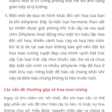
mạnh. Một vị trí trong phòng mát mẻ với ánh sáng
gián tiếp là lý tưởng.
Một mối đe dọa vô hình khác đối với hoa của bạn
là khí ethylene. Đây là một loại hormone thực vật
tự nhiên được giải phóng khi trái cây và rau quả
chín. Ethylene hoạt động như một tín hiệu lão hóa
đối với hoa, khiến cánh hoa rụng và hoa héo sớm.
Đó là lý do tại sao bạn không bao giờ nên đặt bó
hoa mao lương tuyệt đẹp của mình cạnh bát trái
cây. Các loại trái cây như chuối, táo, bơ và cà chua
đặc biệt sản sinh ra nhiều ethylene. Hãy để hoa ở
một khu vực riêng biệt để bảo vệ chúng khỏi khí
này và đảm bảo chúng không bị héo trước tuổi.
Các vấn đề thường gặp về hoa mao lương
Ngay cả khi chăm sóc tốt nhất, đôi khi bạn vẫn có thể
gặp phải các vấn đề như thân cây bị héo rũ hoặc nụ hoa
không chịu nở. Hiểu được nguyên nhân gây ra chúng là