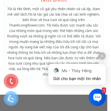
Tôi là Nhi Đình, một cô gái yêu thiên nhiên và cái đẹp, đam
mê viết lách.Tôi là tác giả các bài chia sẻ các kinh nghiệm,
kiến thức về hoa tươi và quà tặng trên
Thanhcongflower.com. Tôi hiểu được sức mạnh sâu sắc
của những món quà trong việc thể hiện những cảm xúc
thường vượt xa những gì ngôn từ có thể diễn tả được. Với
mong muốn mang lại những điều hữu ích tới tất cả mọi
người. Hy vọng bài viết này của tôi đã cung cấp cho bạn
những thông tin hữu ích và những lựa chọn thú vị để chọn
hoa tươi và quà tặng. Nếu bạn cần được tư vấn thêm về
hoa tươi cũng như quà tặng và các chương trình khuyến
mãi, vui lòng liên hệ Thành Công Flower để được hỗ trợ
Ms - Thúy Hằng
nhanh chóng!
Gửi cho bạn một tin nhắn
1