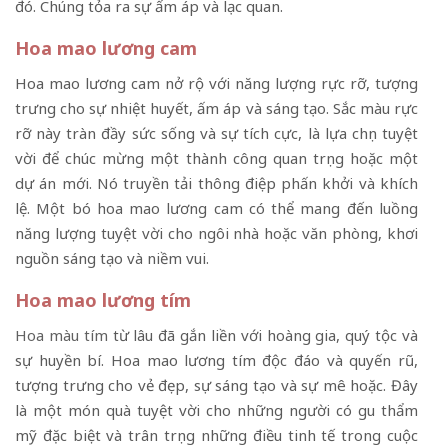
đó. Chúng tỏa ra sự ấm áp và lạc quan.
Hoa mao lương cam
Hoa mao lương cam nở rộ với năng lượng rực rỡ, tượng
trưng cho sự nhiệt huyết, ấm áp và sáng tạo. Sắc màu rực
rỡ này tràn đầy sức sống và sự tích cực, là lựa chọn tuyệt
vời để chúc mừng một thành công quan trọng hoặc một
dự án mới. Nó truyền tải thông điệp phấn khởi và khích
lệ. Một bó hoa mao lương cam có thể mang đến luồng
năng lượng tuyệt vời cho ngôi nhà hoặc văn phòng, khơi
nguồn sáng tạo và niềm vui.
Hoa mao lương tím
Hoa màu tím
từ lâu đã gắn liền với hoàng gia, quý tộc và
sự huyền bí. Hoa mao lương tím độc đáo và quyến rũ,
tượng trưng cho vẻ đẹp, sự sáng tạo và sự mê hoặc. Đây
là một món quà tuyệt vời cho những người có gu thẩm
mỹ đặc biệt và trân trọng những điều tinh tế trong cuộc