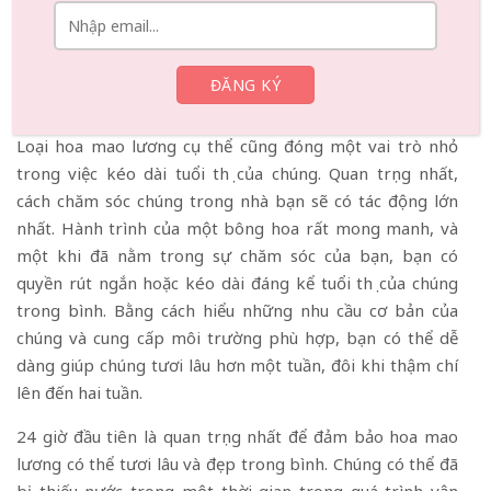
Yếu tố quan trọng nhất là độ tươi của hoa khi bạn nhận
được chúng. Hoa được vận chuyển nhanh chóng từ người
trồng đến cửa hàng hoa và sau đó đến tay bạn sẽ tươi lâu
hơn.
Loại hoa mao lương cụ thể cũng đóng một vai trò nhỏ
trong việc kéo dài tuổi thọ của chúng. Quan trọng nhất,
cách chăm sóc chúng trong nhà bạn sẽ có tác động lớn
nhất. Hành trình của một bông hoa rất mong manh, và
một khi đã nằm trong sự chăm sóc của bạn, bạn có
quyền rút ngắn hoặc kéo dài đáng kể tuổi thọ của chúng
trong bình. Bằng cách hiểu những nhu cầu cơ bản của
chúng và cung cấp môi trường phù hợp, bạn có thể dễ
dàng giúp chúng tươi lâu hơn một tuần, đôi khi thậm chí
lên đến hai tuần.
24 giờ đầu tiên là quan trọng nhất để đảm bảo hoa mao
lương có thể tươi lâu và đẹp trong bình. Chúng có thể đã
bị thiếu nước trong một thời gian trong quá trình vận