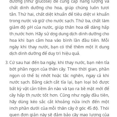
đường (như glucose) để cung cấp năng lượng và
chất dinh dưỡng cho hoa, giúp chúng luôn tươi
tắn. Thứ hai, chất diệt khuẩn để tiêu diệt vi khuẩn
trong nước và giữ cho nước sạch. Thứ ba, chất làm
giảm độ pH của nước, giúp thân hoa dễ dàng hấp
thụ nước hơn. Hãy sử dụng dung dịch dinh dưỡng cho
hoa khi bạn cắm hoa vào bình lần đầu tiên. Mỗi
ngày khi thay nước, bạn có thể thêm một ít dung
dịch dinh dưỡng để duy trì hiệu quả.
Cứ sau hai đến ba ngày, khi thay nước, bạn nên tỉa
bớt phần ngọn của thân cây. Theo thời gian, phần
ngọn có thể bị nhớt hoặc tắc nghẽn, ngay cả khi
nước sạch. Bằng cách cắt tỉa lại, bạn loại bỏ được
bất kỳ vật cản tiềm ẩn nào và tạo ra bề mặt mới để
cây hấp thụ nước tốt hơn. Cũng như ngày đầu tiên,
hãy dùng kéo sắc cắt khoảng nửa inch đến một
inch phần dưới của mỗi thân cây ở góc 45 độ. Thói
quen đơn giản này sẽ đảm bảo cây mao lương của