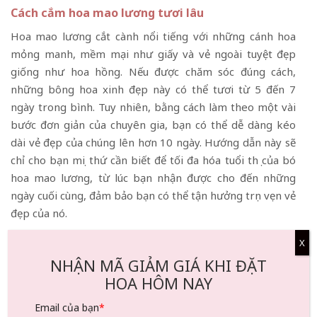
Cách cắm hoa mao lương tươi lâu
Hoa mao lương cắt cành nổi tiếng với những cánh hoa
mỏng manh, mềm mại như giấy và vẻ ngoài tuyệt đẹp
giống như hoa hồng. Nếu được chăm sóc đúng cách,
những bông hoa xinh đẹp này có thể tươi từ 5 đến 7
ngày trong bình. Tuy nhiên, bằng cách làm theo một vài
bước đơn giản của chuyên gia, bạn có thể dễ dàng kéo
dài vẻ đẹp của chúng lên hơn 10 ngày. Hướng dẫn này sẽ
chỉ cho bạn mọi thứ cần biết để tối đa hóa tuổi thọ của bó
hoa mao lương, từ lúc bạn nhận được cho đến những
ngày cuối cùng, đảm bảo bạn có thể tận hưởng trọn vẹn vẻ
đẹp của nó.
Khi bạn mang về nhà một bó hoa mao lương tươi, bạn
X
thường có thể mong đợi chúng sẽ trông rực rỡ và đẹp
NHẬN MÃ GIẢM GIÁ KHI ĐẶT
trong khoảng 5 đến 7 ngày. Đây là khoảng thời gian tiêu
HOA HÔM NAY
chuẩn cho nhiều loại hoa cắt cành. Tuy nhiên, tuổi thọ này
Email của bạn
*
không cố định và có thể bị ảnh hưởng bởi một số yếu tố.