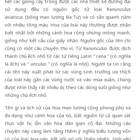
hết các giống cây trồng được các nhà thiết kế đương đại
sử dụng đều có nguồn gốc từ loài Ranunculus
asiaticus (bông mao lương Ba Tư) và có sẵn quanh năm
với nhiều tông màu. Hoa của loài này thường được nhận
biết nhất bởi những cánh hoa rộng nhưng mỏng manh,
giống như kết cấu của giấy nhăn. Nguồn gốc của tên chi
cũng có một câu chuyện thú vị. Từ Ranunculus được dịch
thành chú ếch nhỏ từ các từ tiếng Latin “ rana ” (có nghĩa
là ếch) và “ unculus ” (có nghĩa là nhỏ). Người ta tin rằng
cái tên này xuất phát từ các vùng sinh trưởng ưa thích
của loài này gần các vùng nước và vào mùa xuân, chúng
được nhìn thấy rất nhiều dọc theo các dòng suối giống như
những chú ếch nhỏ.
Tên gọi và lịch sử của hoa mao lương cũng phong phú và
đa dạng như cánh hoa của nó, bắt nguồn từ cả quan sát
thực vật học lẫn văn hóa dân gian cổ đại. Những câu
chuyện này càng làm tăng thêm ý nghĩa biểu tượng vốn
có của loài hoa này, kết nối nó với thiên nhiên, tình yêu