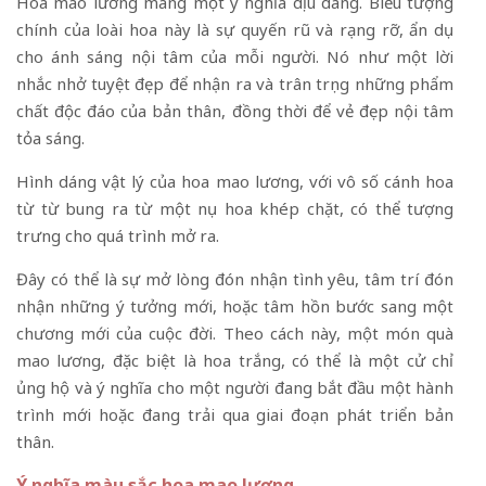
Hoa mao lương mang một ý nghĩa dịu dàng. Biểu tượng
chính của loài hoa này là sự quyến rũ và rạng rỡ, ẩn dụ
cho ánh sáng nội tâm của mỗi người. Nó như một lời
nhắc nhở tuyệt đẹp để nhận ra và trân trọng những phẩm
chất độc đáo của bản thân, đồng thời để vẻ đẹp nội tâm
tỏa sáng.
Hình dáng vật lý của hoa mao lương, với vô số cánh hoa
từ từ bung ra từ một nụ hoa khép chặt, có thể tượng
trưng cho quá trình mở ra.
Đây có thể là sự mở lòng đón nhận tình yêu, tâm trí đón
nhận những ý tưởng mới, hoặc tâm hồn bước sang một
chương mới của cuộc đời. Theo cách này, một món quà
mao lương, đặc biệt là hoa trắng, có thể là một cử chỉ
ủng hộ và ý nghĩa cho một người đang bắt đầu một hành
trình mới hoặc đang trải qua giai đoạn phát triển bản
thân.
Ý nghĩa màu sắc hoa mao lương