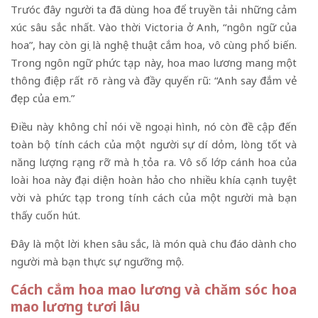
Trưóc đây người ta đã dùng hoa để truyền tải những cảm
xúc sâu sắc nhất. Vào thời Victoria ở Anh, “ngôn ngữ của
hoa”, hay còn gọi là nghệ thuật cắm hoa, vô cùng phổ biến.
Trong ngôn ngữ phức tạp này, hoa mao lương mang một
thông điệp rất rõ ràng và đầy quyến rũ: “Anh say đắm vẻ
đẹp của em.”
Điều này không chỉ nói về ngoại hình, nó còn đề cập đến
toàn bộ tính cách của một người sự dí dỏm, lòng tốt và
năng lượng rạng rỡ mà họ tỏa ra. Vô số lớp cánh hoa của
loài hoa này đại diện hoàn hảo cho nhiều khía cạnh tuyệt
vời và phức tạp trong tính cách của một người mà bạn
thấy cuốn hút.
Đây là một lời khen sâu sắc, là món quà chu đáo dành cho
người mà bạn thực sự ngưỡng mộ.
Cách cắm hoa mao lương và chăm sóc hoa
mao lương tươi lâu