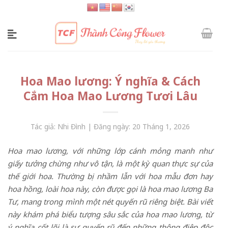
Skip
to
content
Hoa Mao lương: Ý nghĩa & Cách
Cắm Hoa Mao Lương Tươi Lâu
Tác giả: Nhi Đình | Đăng ngày: 20 Tháng 1, 2026
Hoa mao lương, với những lớp cánh mỏng manh như
giấy tưởng chừng như vô tận, là một kỳ quan thực sự của
thế giới hoa. Thường bị nhầm lẫn với hoa mẫu đơn hay
hoa hồng, loài hoa này, còn được gọi là hoa mao lương Ba
Tư, mang trong mình một nét quyến rũ riêng biệt. Bài viết
này khám phá biểu tượng sâu sắc của hoa mao lương, từ
ý nghĩa cốt lõi là sự quyến rũ đến những thông điệp độc