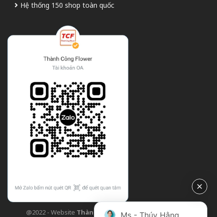
Hệ thống 150 shop toàn quốc
@2022 - Website
Thành Công Flower
| Design bởi
TCF
Ms - Thúy Hằng