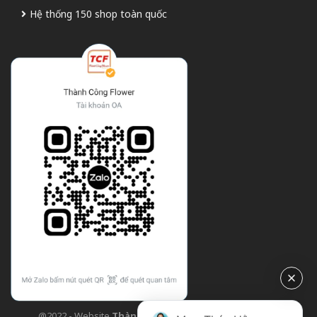
Hệ thống 150 shop toàn quốc
@2022 - Website
Thành Công Flower
| Design bởi
TCF