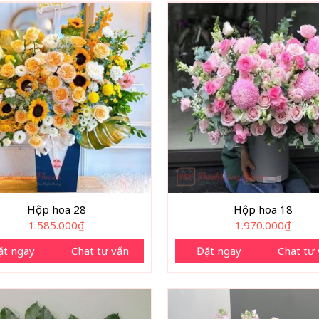
Hộp hoa 28
Hộp hoa 18
1.585.000
₫
1.970.000
₫
ặt ngay
Chat tư vấn
Đặt ngay
Chat tư