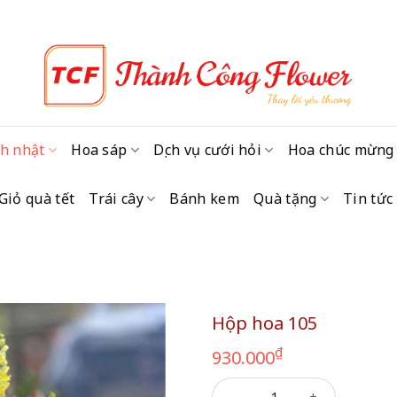
h nhật
Hoa sáp
Dịch vụ cưới hỏi
Hoa chúc mừng
Giỏ quà tết
Trái cây
Bánh kem
Quà tặng
Tin tức
Hộp hoa 105
₫
930.000
Hộp hoa 105 số lượng