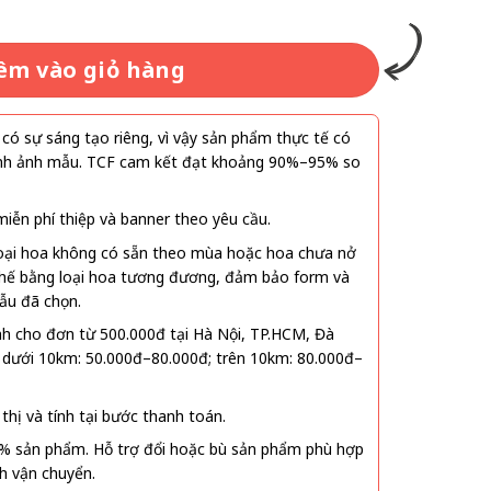
êm vào giỏ hàng
ó sự sáng tạo riêng, vì vậy sản phẩm thực tế có
 hình ảnh mẫu. TCF cam kết đạt khoảng 90%–95% so
ễn phí thiệp và banner theo yêu cầu.
oại hoa không có sẵn theo mùa hoặc hoa chưa nở
 thế bằng loại hoa tương đương, đảm bảo form và
ẫu đã chọn.
nh cho đơn từ 500.000đ tại Hà Nội, TP.HCM, Đà
 dưới 10km: 50.000đ–80.000đ; trên 10km: 80.000đ–
thị và tính tại bước thanh toán.
% sản phẩm. Hỗ trợ đổi hoặc bù sản phẩm phù hợp
nh vận chuyển.