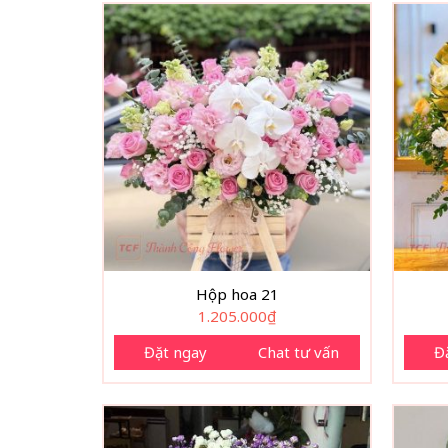
Hộp hoa 21
1.205.000
₫
Đặt ngay
Chat tư vấn
Đ