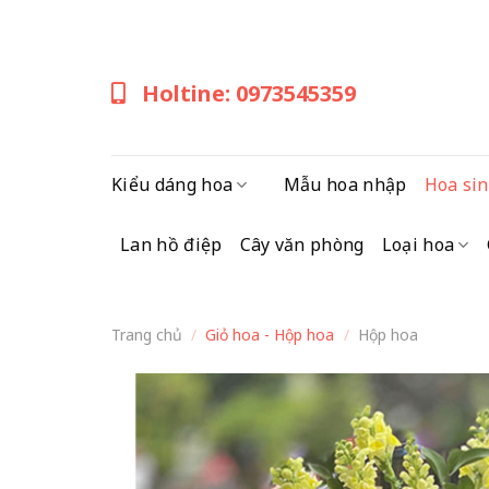
Skip
to
content
Holtine: 0973545359
Kiểu dáng hoa
Mẫu hoa nhập
Hoa sin
Lan hồ điệp
Cây văn phòng
Loại hoa
Trang chủ
/
Giỏ hoa - Hộp hoa
/
Hộp hoa