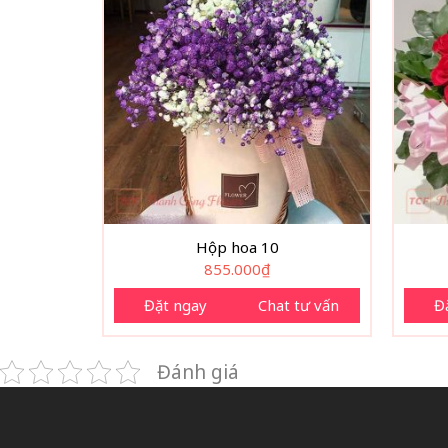
Hộp hoa 10
855.000
₫
Đặt ngay
Chat tư vấn
Đ
Đánh giá