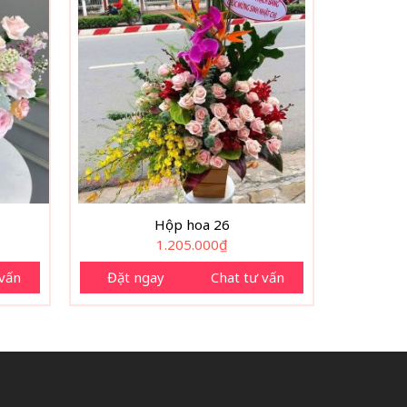
Hộp hoa 26
1.205.000
₫
 vấn
Đặt ngay
Chat tư vấn