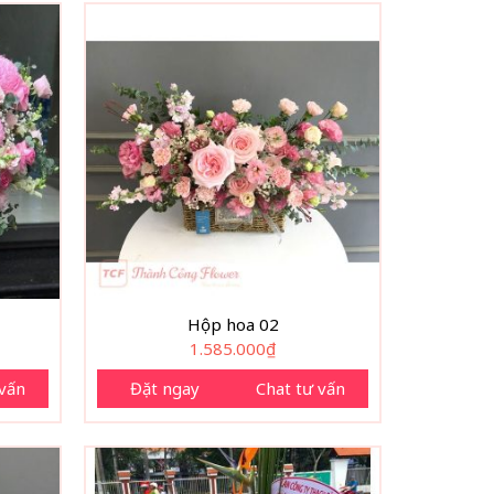
Hộp hoa 02
1.585.000
₫
 vấn
Đặt ngay
Chat tư vấn