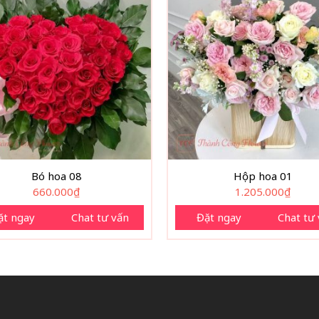
Bó hoa 08
Hộp hoa 01
660.000
₫
1.205.000
₫
ặt ngay
Chat tư vấn
Đặt ngay
Chat tư