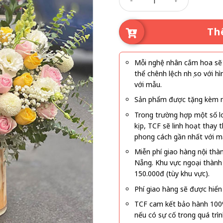
Th
Mỗi nghệ nhân cắm hoa sẽ c
thể chênh lệch nhẹ so với
với mẫu.
Sản phẩm được tặng kèm mi
Trong trường hợp một số l
kịp, TCF sẽ linh hoạt thay
phong cách gần nhất với m
Miễn phí giao hàng nội thà
Nẵng. Khu vực ngoại thành
150.000đ (tùy khu vực).
Phí giao hàng sẽ được hiển 
TCF cam kết bảo hành 100
nếu có sự cố trong quá trì