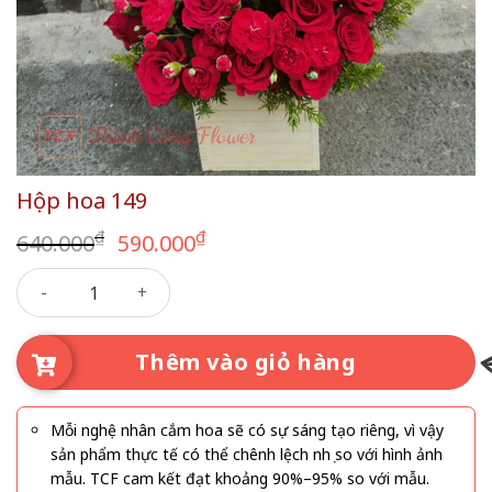
Hộp hoa 149
Giá
Giá
₫
₫
640.000
590.000
gốc
hiện
Hộp hoa 149 số lượng
là:
tại
640.000₫.
là:
590.000₫.
Thêm vào giỏ hàng
Mỗi nghệ nhân cắm hoa sẽ có sự sáng tạo riêng, vì vậy
sản phẩm thực tế có thể chênh lệch nhẹ so với hình ảnh
mẫu. TCF cam kết đạt khoảng 90%–95% so với mẫu.