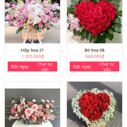
Hộp hoa 21
Bó hoa 08
1.205.000
₫
660.000
₫
Chat tư
Chat tư
Đặt ngay
Đặt ngay
vấn
vấn