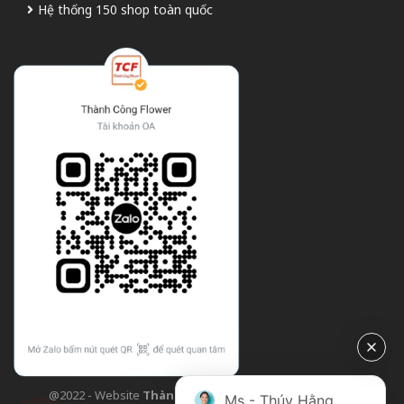
Hệ thống 150 shop toàn quốc
@2022 - Website
Thành Công Flower
| Design bởi
TCF
Ms - Thúy Hằng