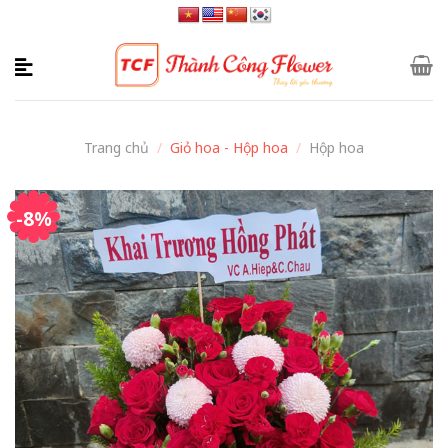
Skip
to
content
Trang chủ
/
Giỏ hoa - Hộp hoa
/
Hộp hoa
-8%