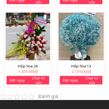
vấn
vấn
Hộp hoa 26
Hộp hoa 13
1.205.000
₫
2.735.000
₫
Chat tư
Chat tư
Đặt ngay
Đặt ngay
vấn
vấn
Đánh giá