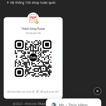
Hệ thống 150 shop toàn quốc
@2022 - Website
Thành Công Flower
| Design bởi
TCF
Ms - Thúy Hằng