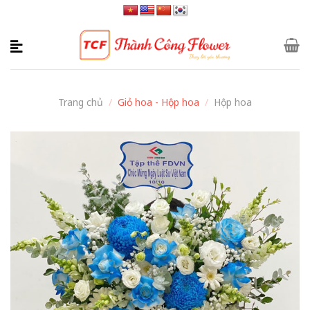
Skip
to
content
Trang chủ
/
Giỏ hoa - Hộp hoa
/
Hộp hoa