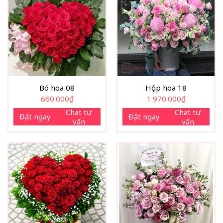
Bó hoa 08
Hộp hoa 18
660.000
₫
1.970.000
₫
Chat tư
Chat tư
Đặt ngay
Đặt ngay
vấn
vấn