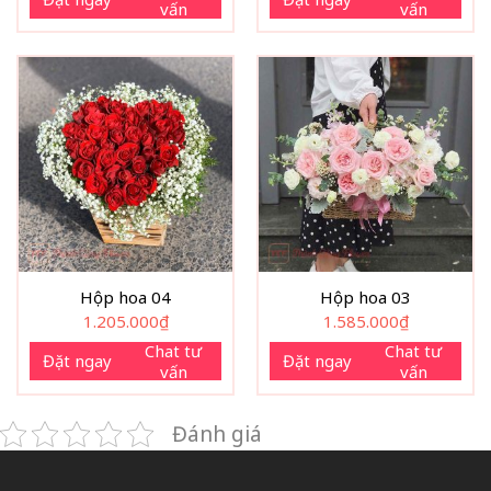
vấn
vấn
Hộp hoa 04
Hộp hoa 03
1.205.000
₫
1.585.000
₫
Chat tư
Chat tư
Đặt ngay
Đặt ngay
vấn
vấn
Đánh giá