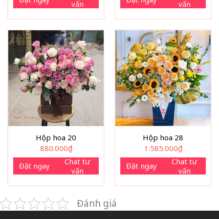
vấn
vấn
Hộp hoa 20
Hộp hoa 28
880.000
₫
1.585.000
₫
Chat tư
Chat tư
Đặt ngay
Đặt ngay
vấn
vấn
Đánh giá