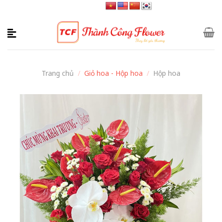
Skip
to
content
Trang chủ
/
Giỏ hoa - Hộp hoa
/
Hộp hoa