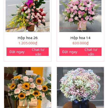
Hộp hoa 26
Hộp hoa 14
1.205.000
₫
830.000
₫
Chat tư
Chat tư
Đặt ngay
Đặt ngay
vấn
vấn