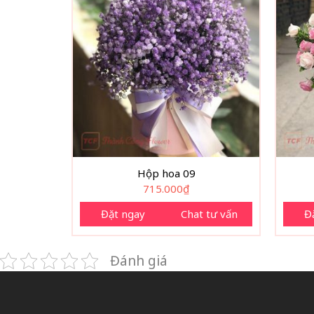
Hộp hoa 09
715.000
₫
Đặt ngay
Chat tư vấn
Đ
Đánh giá