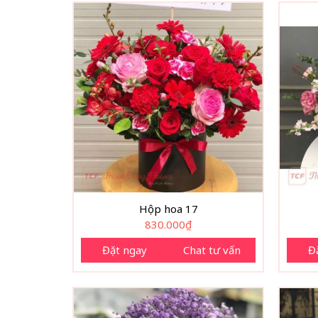
Hộp hoa 17
830.000
₫
Đặt ngay
Chat tư vấn
Đ