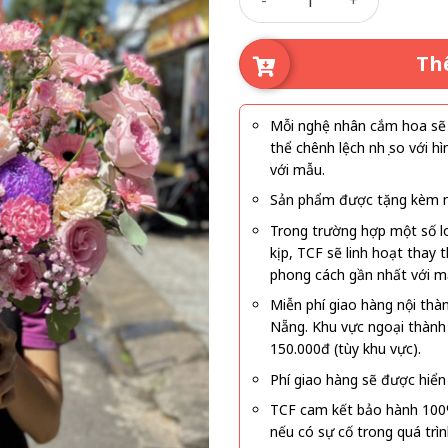
Th
Mỗi nghệ nhân cắm hoa sẽ c
thể chênh lệch nhẹ so với
với mẫu.
Sản phẩm được tặng kèm mi
Trong trường hợp một số l
kịp, TCF sẽ linh hoạt thay
phong cách gần nhất với m
Miễn phí giao hàng nội thà
Nẵng. Khu vực ngoại thành
150.000đ (tùy khu vực).
Phí giao hàng sẽ được hiển 
TCF cam kết bảo hành 100
nếu có sự cố trong quá trì