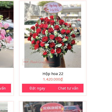
Hộp hoa 22
1.420.000
₫
 vấn
Đặt ngay
Chat tư vấn