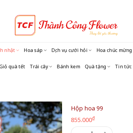
h nhật
Hoa sáp
Dịch vụ cưới hỏi
Hoa chúc mừng
Giỏ quà tết
Trái cây
Bánh kem
Quà tặng
Tin tức
Hộp hoa 99
₫
855.000
Hộp hoa 99 số lượng