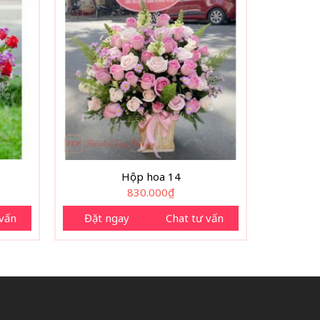
Hộp hoa 14
830.000
₫
 vấn
Đặt ngay
Chat tư vấn