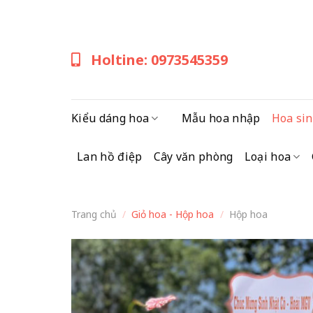
Skip
to
content
Holtine: 0973545359
Kiểu dáng hoa
Mẫu hoa nhập
Hoa sin
Lan hồ điệp
Cây văn phòng
Loại hoa
Trang chủ
/
Giỏ hoa - Hộp hoa
/
Hộp hoa