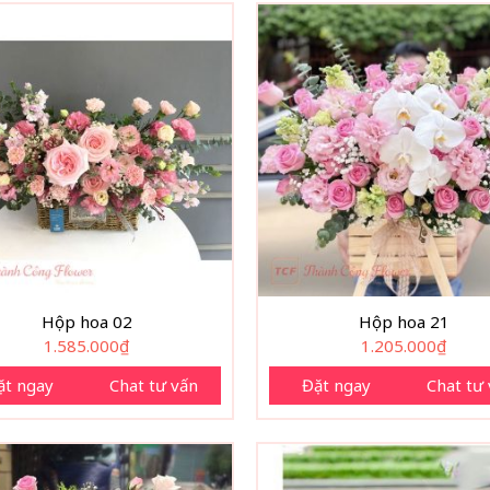
Hộp hoa 02
Hộp hoa 21
1.585.000
₫
1.205.000
₫
ặt ngay
Chat tư vấn
Đặt ngay
Chat tư