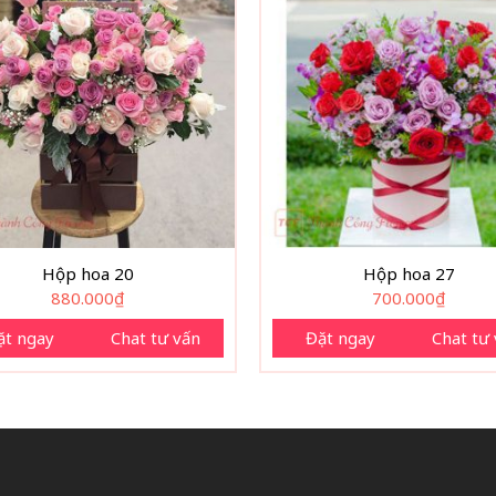
Hộp hoa 20
Hộp hoa 27
880.000
₫
700.000
₫
ặt ngay
Chat tư vấn
Đặt ngay
Chat tư