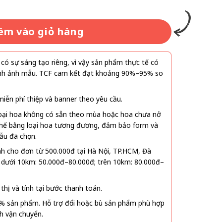
êm vào giỏ hàng
ó sự sáng tạo riêng, vì vậy sản phẩm thực tế có
 hình ảnh mẫu. TCF cam kết đạt khoảng 90%–95% so
ễn phí thiệp và banner theo yêu cầu.
oại hoa không có sẵn theo mùa hoặc hoa chưa nở
 thế bằng loại hoa tương đương, đảm bảo form và
ẫu đã chọn.
nh cho đơn từ 500.000đ tại Hà Nội, TP.HCM, Đà
 dưới 10km: 50.000đ–80.000đ; trên 10km: 80.000đ–
thị và tính tại bước thanh toán.
% sản phẩm. Hỗ trợ đổi hoặc bù sản phẩm phù hợp
nh vận chuyển.