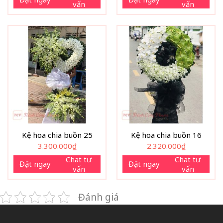
vấn
vấn
Kệ hoa chia buồn 25
Kệ hoa chia buồn 16
3.300.000
₫
2.320.000
₫
Chat tư
Chat tư
Đặt ngay
Đặt ngay
vấn
vấn
Đánh giá