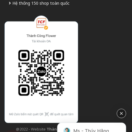
Hệ thống 150 shop toàn quốc
@2022 - Website
Thành Công Flower
| Design bởi
TCF
Ms - Thúy Hằng