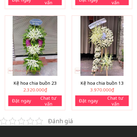
vấn
vấn
990.000₫.
Kệ hoa chia buồn 23
Kệ hoa chia buồn 13
2.320.000
₫
3.970.000
₫
Chat tư
Chat tư
Đặt ngay
Đặt ngay
vấn
vấn
Đánh giá