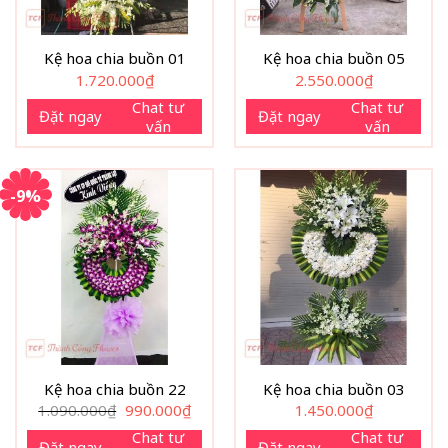
Kệ hoa chia buồn 01
Kệ hoa chia buồn 05
1.720.000
₫
2.550.000
₫
Chat tư
Chat tư
Đặt ngay
Đặt ngay
vấn
vấn
-9%
Kệ hoa chia buồn 22
Kệ hoa chia buồn 03
Giá
Giá
1.090.000
₫
990.000
₫
1.450.000
₫
gốc
hiện
là:
tại
Chat tư
Chat tư
Đặt ngay
Đặt ngay
1.090.000₫.
là: