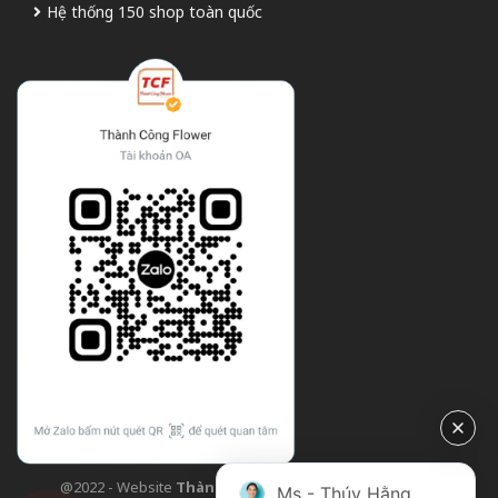
Hệ thống 150 shop toàn quốc
@2022 - Website
Thành Công Flower
| Design bởi
TCF
Ms - Thúy Hằng