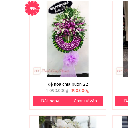
-9%
Kệ hoa chia buồn 22
Giá
Giá
1.090.000
₫
990.000
₫
gốc
hiện
là:
tại
Đặt ngay
Chat tư vấn
Đ
1.090.000₫.
là:
990.000₫.