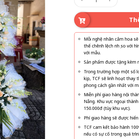
Th
Mỗi nghệ nhân cắm hoa sẽ c
thể chênh lệch nhẹ so với
với mẫu.
Sản phẩm được tặng kèm mi
Trong trường hợp một số l
kịp, TCF sẽ linh hoạt thay
phong cách gần nhất với m
Miễn phí giao hàng nội thà
Nẵng. Khu vực ngoại thành
150.000đ (tùy khu vực).
Phí giao hàng sẽ được hiển 
TCF cam kết bảo hành 100
nếu có sự cố trong quá trì