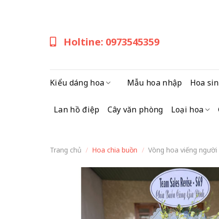
Skip
to
content
Holtine: 0973545359
Kiểu dáng hoa
Mẫu hoa nhập
Hoa sin
Lan hồ điệp
Cây văn phòng
Loại hoa
Trang chủ
/
Hoa chia buồn
/
Vòng hoa viếng người 