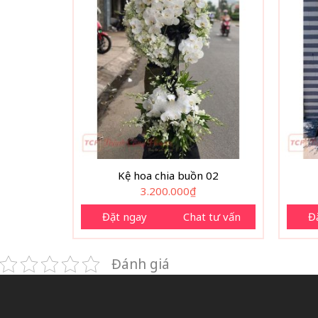
Kệ hoa chia buồn 02
3.200.000
₫
Đặt ngay
Chat tư vấn
Đ
Đánh giá