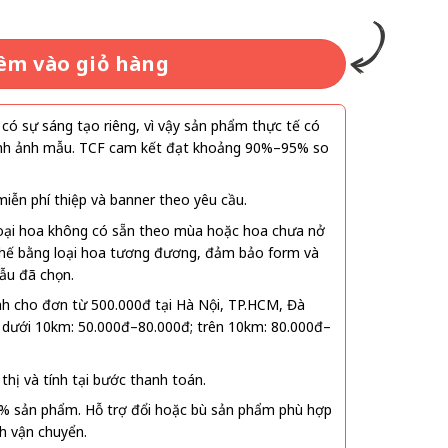
êm vào giỏ hàng
ó sự sáng tạo riêng, vì vậy sản phẩm thực tế có
 hình ảnh mẫu. TCF cam kết đạt khoảng 90%–95% so
ễn phí thiệp và banner theo yêu cầu.
oại hoa không có sẵn theo mùa hoặc hoa chưa nở
 thế bằng loại hoa tương đương, đảm bảo form và
ẫu đã chọn.
nh cho đơn từ 500.000đ tại Hà Nội, TP.HCM, Đà
 dưới 10km: 50.000đ–80.000đ; trên 10km: 80.000đ–
thị và tính tại bước thanh toán.
% sản phẩm. Hỗ trợ đổi hoặc bù sản phẩm phù hợp
nh vận chuyển.