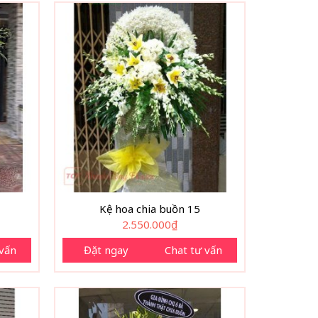
Kệ hoa chia buồn 15
2.550.000
₫
 vấn
Đặt ngay
Chat tư vấn