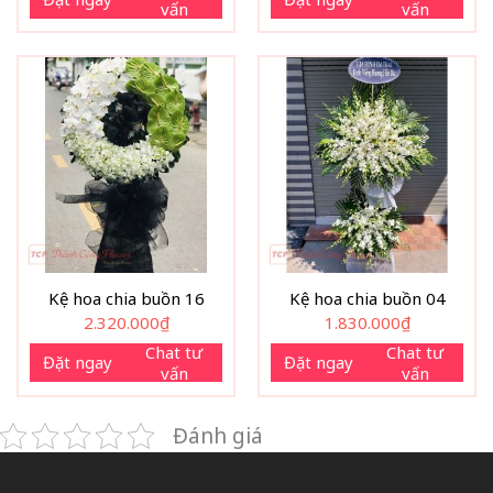
vấn
vấn
Kệ hoa chia buồn 16
Kệ hoa chia buồn 04
2.320.000
₫
1.830.000
₫
Chat tư
Chat tư
Đặt ngay
Đặt ngay
vấn
vấn
Đánh giá