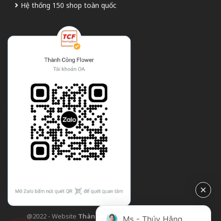
Hệ thống 150 shop toàn quốc
@2022 - Website
Thành Công Flower
| Design bởi
TCF
Ms - Thúy Hằng