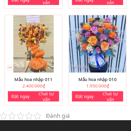
vấn
vấn
Mẫu hoa nhập 011
Mẫu hoa nhập 010
2.400.000
₫
1.950.000
₫
Chat tư
Chat tư
Đặt ngay
Đặt ngay
vấn
vấn
Đánh giá