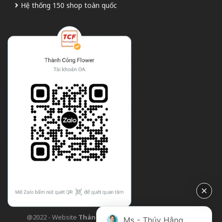
Hệ thống 150 shop toàn quốc
@2022 - Website
Thành Công Flower
| Design bởi
TCF
Ms - Thúy Hằng