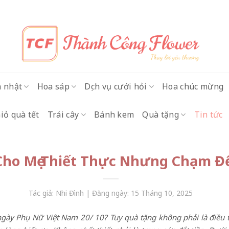
h nhật
Hoa sáp
Dịch vụ cưới hỏi
Hoa chúc mừng
iỏ quà tết
Trái cây
Bánh kem
Quà tặng
Tin tức
Cho Mẹ Thiết Thực Nhưng Chạm Đế
Tác giả: Nhi Đình | Đăng ngày: 15 Tháng 10, 2025
ngày Phụ Nữ Việt Nam 20/ 10?
Tuy quà tặng không phải là điều 