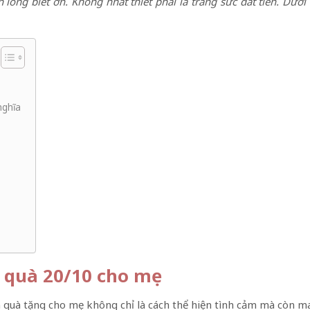
 lòng biết ơn. Không nhất thiết phải là trang sức đắt tiền. Dướ
nghĩa
ng quà 20/10 cho mẹ
n quà tặng cho mẹ không chỉ là cách thể hiện tình cảm mà còn ma