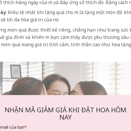
sở thích hàng ngày của mẹ và đáp ứng sở thích đó. Bằng cách 
gày
: Điều tệ nhất khi tặng quà cho mẹ là tặng một món đồ k
ẽ tối đa hóa giá trị của nó.
ng món quà được thiết kế riêng, chẳng hạn như trang sức k
 về gia đình và khiến mẹ bạn cảm thấy được yêu thương sâu
 món quà mang giá trị tình cảm, tinh thần cao như hoa tặng
NHẬN MÃ GIẢM GIÁ KHI ĐẶT HOA HÔM
NAY
Email của bạn
*