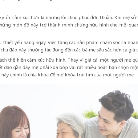
ý ức cảm xúc hơn là những lời chúc phúc đơn thuần. Khi mẹ sử d
 Những món đồ này trở thành minh chứng hữu hình cho mối quan 
u thiết yếu hàng ngày. Việc tặng các sản phẩm chăm sóc cá nhâ
 chu đáo này thường tác động đến các bà mẹ sâu sắc hơn cả giá t
cách thể hiện cảm xúc hữu hình. Thay vì giá cả, một người mẹ 
ết dạo gần đây mẹ phải xoa bóp vai rất nhiều hoặc bạn chọn một
 này chính là chìa khóa để mở khóa trái tim của một người mẹ.