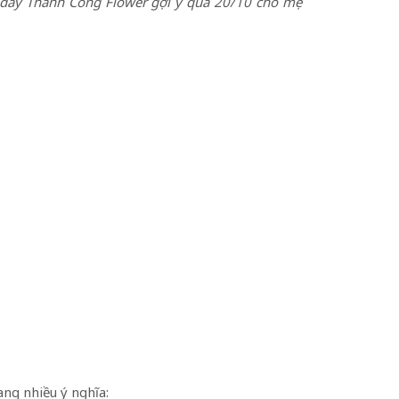
i đây Thành
Công Flower
gợi ý quà
20/10 cho mẹ
ng nhiều ý nghĩa: