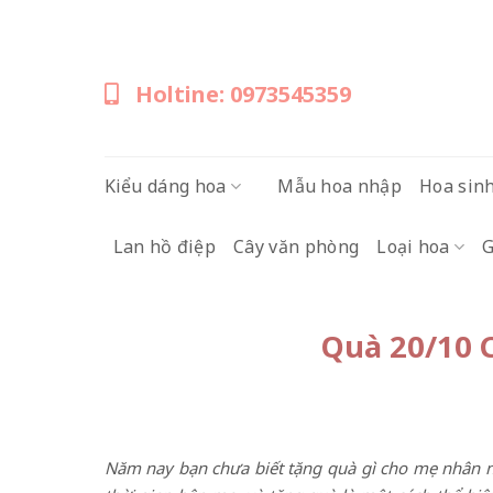
Skip
to
content
Holtine: 0973545359
Kiểu dáng hoa
Mẫu hoa nhập
Hoa sin
Lan hồ điệp
Cây văn phòng
Loại hoa
G
Quà 20/10 
N
ăm nay bạn
chưa biết tặng quà gì cho mẹ nhân 