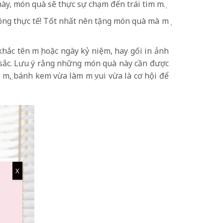
này, món quà sẽ thực sự chạm đến trái tim mẹ.
hông thực tế! Tốt nhất nên tặng món quà mà mẹ
hắc tên mẹ hoặc ngày kỷ niệm, hay gối in ảnh
 sắc. Lưu ý rằng những món quà này cần được
 mẹ, bánh kem vừa làm mẹ vui vừa là cơ hội để
X