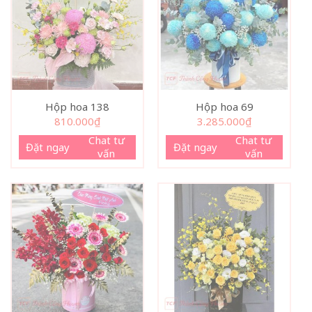
Hộp hoa 138
Hộp hoa 69
810.000
₫
3.285.000
₫
Chat tư
Chat tư
Đặt ngay
Đặt ngay
vấn
vấn