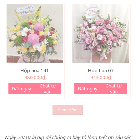
Hộp hoa 141
Hộp hoa 07
980.000
₫
943.000
₫
Chat tư
Chat tư
Đặt ngay
Đặt ngay
vấn
vấn
Xem thêm
Ngày 20/10 là dịp để chúng ta bày tỏ lòng biết ơn sâu sắc