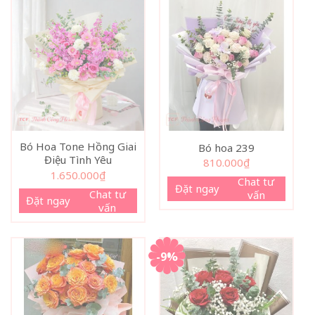
Bó Hoa Tone Hồng Giai
Bó hoa 239
Điệu Tình Yêu
810.000
₫
1.650.000
₫
Chat tư
Đặt ngay
Chat tư
vấn
Đặt ngay
vấn
-9%