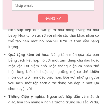
chướng đặc biệt phù hợp.
Tuỳ chỉnh theo sở thích người nhận:
Tùy chỉnh bó
hoa của bạn để phản ánh phong cách độc đáo của
người nhận. Để có vẻ đẹp tối giản, hãy cân nhắc đến
cách sắp xếp đơn sắc gồm hoa hồng trắng và hoa
baby. Hoa tulip rực rỡ với nhiều sắc thái khác nhau có
thể tạo nên một bó hoa vui tươi và tràn đầy năng
lượng.
Quà tặng kèm bó hoa:
Nâng tầm món quà của bạn
bằng cách kết hợp nó với một tấm thiệp chu đáo hoặc
một vật lưu niệm nhỏ. Một thông điệp cá nhân thể
hiện lòng biết ơn hoặc sự ngưỡng mộ có thể khiến
món quà trở nên đặc biệt hơn. Đối với những người
yêu sách, một tập sách được đóng bìa đẹp là một lựa
chọn tuyệt vời.
Thông điệp ý nghĩa:
Ngoài sức hấp dẫn về mặt thị
giác, hoa còn mang ý nghĩa tượng trưng sâu sắc. Ví dụ,