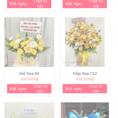
là:
tại
Chat tư
Chat tư
Đặt ngay
Đặt ngay
589.000₫.
là:
vấn
vấn
539.000₫.
Giỏ hoa 60
Hộp hoa 152
600.000
₫
950.000
₫
Chat tư
Chat tư
Đặt ngay
Đặt ngay
vấn
vấn