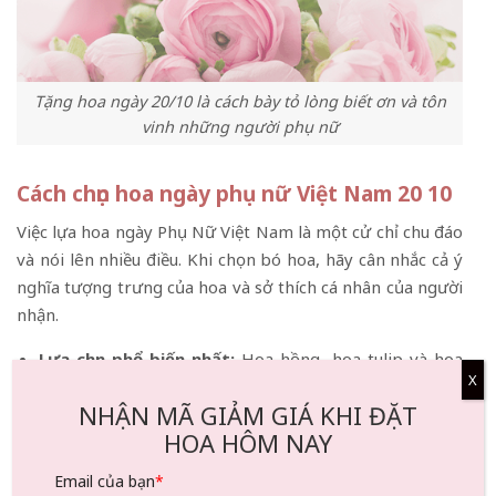
Tặng hoa ngày 20/10 là cách bày tỏ lòng biết ơn và tôn
vinh những người phụ nữ
Cách chọn hoa ngày phụ nữ Việt Nam 20 10
Việc lựa hoa ngày Phụ Nữ Việt Nam là một cử chỉ chu đáo
và nói lên nhiều điều. Khi chọn bó hoa, hãy cân nhắc cả ý
nghĩa tượng trưng của hoa và sở thích cá nhân của người
nhận.
Lựa chọn phổ biến nhất:
Hoa hồng, hoa tulip và hoa
X
cẩm chướng là những loài hoa được ưa chuộng vượt
NHẬN MÃ GIẢM GIÁ KHI ĐẶT
thời gian. Hoa hồng tượng trưng cho tình yêu và đam
HOA HÔM NAY
mê, hoa tulip tượng trưng cho tình yêu hoàn hảo và
hoa cẩm chướng tượng trưng cho sự ngưỡng mộ và
Email của bạn
*
lòng biết ơn. Đối với các bà mẹ hoặc cô giáo, hoa cẩm