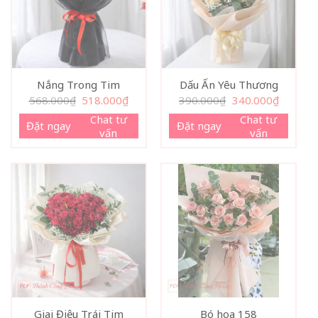
Nắng Trong Tim
Dấu Ấn Yêu Thương
Giá
Giá
Giá
Giá
568.000
₫
518.000
₫
390.000
₫
340.000
₫
gốc
hiện
gốc
hiện
là:
tại
là:
tại
Chat tư
Chat tư
Đặt ngay
Đặt ngay
568.000₫.
là:
390.000₫.
là:
vấn
vấn
518.000₫.
340.000₫
Giai Điệu Trái Tim
Bó hoa 158