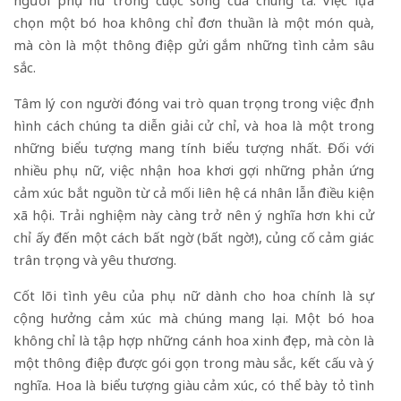
người phụ nữ trong cuộc sống của chúng ta. Việc lựa
chọn một bó hoa không chỉ đơn thuần là một món quà,
mà còn là một thông điệp gửi gắm những tình cảm sâu
sắc.
Tâm lý con người đóng vai trò quan trọng trong việc định
hình cách chúng ta diễn giải cử chỉ, và hoa là một trong
những biểu tượng mang tính biểu tượng nhất. Đối với
nhiều phụ nữ, việc nhận hoa khơi gợi những phản ứng
cảm xúc bắt nguồn từ cả mối liên hệ cá nhân lẫn điều kiện
xã hội. Trải nghiệm này càng trở nên ý nghĩa hơn khi cử
chỉ ấy đến một cách bất ngờ (bất ngờ!), củng cố cảm giác
trân trọng và yêu thương.
Cốt lõi tình yêu của phụ nữ dành cho hoa chính là sự
cộng hưởng cảm xúc mà chúng mang lại. Một bó hoa
không chỉ là tập hợp những cánh hoa xinh đẹp, mà còn là
một thông điệp được gói gọn trong màu sắc, kết cấu và ý
nghĩa. Hoa là biểu tượng giàu cảm xúc, có thể bày tỏ tình