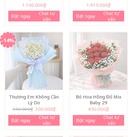
1.100.000
₫
1.915.000
₫
Chat tư
Chat tư
Đặt ngay
Đặt ngay
vấn
vấn
-14%
Thương Em Không Cần
Bó Hoa Hồng Đỏ Mix
Lý Do
Baby 29
Giá
Giá
350.000
₫
300.000
₫
650.000
₫
gốc
hiện
là:
tại
Chat tư
Chat tư
Đặt ngay
Đặt ngay
350.000₫.
là:
vấn
vấn
300.000₫.