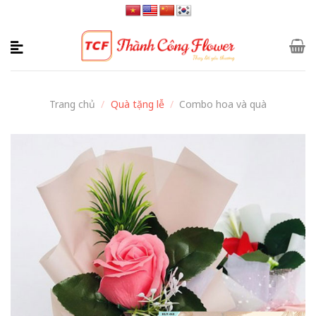
Skip
to
content
Trang chủ
/
Quà tặng lễ
/
Combo hoa và quà