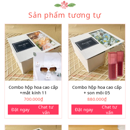
Sản phẩm tương tự
Combo hộp hoa cao cấp
Combo hộp hoa cao cấp
+mắt kính 11
+ son môi 05
700.000
₫
880.000
₫
Chat tư
Chat tư
Đặt ngay
Đặt ngay
vấn
vấn