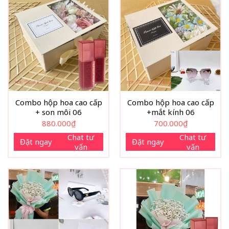
Combo hộp hoa cao cấp
Combo hộp hoa cao cấp
+ son môi 06
+mắt kính 06
880.000
₫
700.000
₫
Chat tư
Chat tư
Đặt ngay
Đặt ngay
vấn
vấn