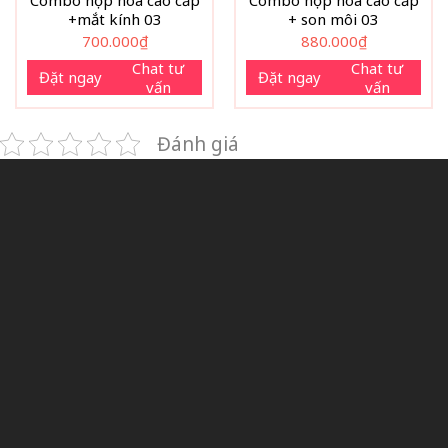
Combo hộp hoa cao cấp
Combo hộp hoa cao cấp
+mắt kính 03
+ son môi 03
700.000
₫
880.000
₫
Chat tư
Chat tư
Đặt ngay
Đặt ngay
vấn
vấn
Đánh giá