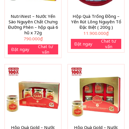
NutriNest – Nước Yến
Hộp Quà Trống Đồng –
Sào Nguyên Chất Chưng
Yến Rút Lông Nguyên Tổ
Đường Phèn – hộp quà 6
Đặc Biệt ( 200g )
hũ x 72g
11.900.000
₫
790.000
₫
Chat tư
Đặt ngay
Chat tư
vấn
Đặt ngay
vấn
Hộp Quà Gold – Nước
Hộp Quà Gold – Nước