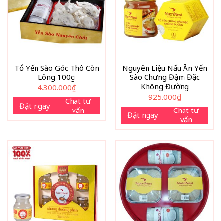
Tổ Yến Sào Góc Thô Còn
Nguyên Liệu Nấu Ăn Yến
Lông 100g
Sào Chưng Đậm Đặc
Không Đường
4.300.000
₫
925.000
₫
Chat tư
Đặt ngay
vấn
Chat tư
Đặt ngay
vấn