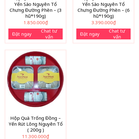
Yến Sào Nguyên Tổ
Yến Sào Nguyên Tổ
Chưng Đường Phèn – (3
Chưng Đường Phèn – (6
hũ*190g)
hũ*190g)
1.850.000
₫
3.390.000
₫
Chat tư
Chat tư
Đặt ngay
Đặt ngay
vấn
vấn
Hộp Quà Trống Đồng –
Yến Rút Lông Nguyên Tổ
( 200g )
11.300.000
₫