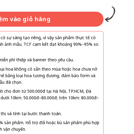
êm vào giỏ hàng
ó sự sáng tạo riêng, vì vậy sản phẩm thực tế có
 hình ảnh mẫu. TCF cam kết đạt khoảng 90%–95% so
ễn phí thiệp và banner theo yêu cầu.
oại hoa không có sẵn theo mùa hoặc hoa chưa nở
 thế bằng loại hoa tương đương, đảm bảo form và
ẫu đã chọn.
nh cho đơn từ 500.000đ tại Hà Nội, TP.HCM, Đà
 dưới 10km: 50.000đ–80.000đ; trên 10km: 80.000đ–
thị và tính tại bước thanh toán.
% sản phẩm. Hỗ trợ đổi hoặc bù sản phẩm phù hợp
nh vận chuyển.