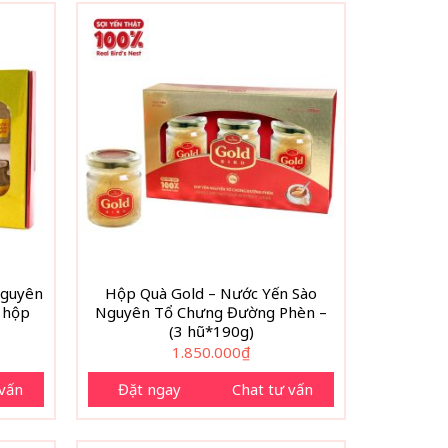
Nguyên
Hộp Quà Gold – Nước Yến Sào
 hộp
Nguyên Tổ Chưng Đường Phèn –
(3 hũ*190g)
1.850.000
₫
 vấn
Đặt ngay
Chat tư vấn