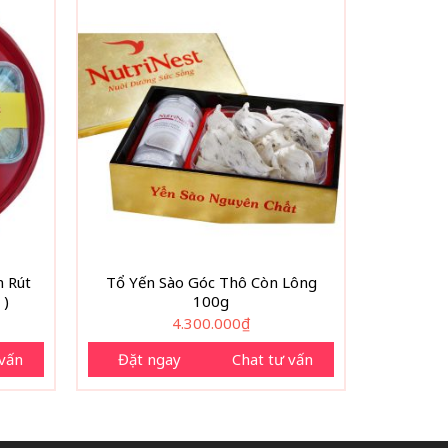
 Rút
Tổ Yến Sào Góc Thô Còn Lông
 )
100g
4.300.000
₫
 vấn
Đặt ngay
Chat tư vấn