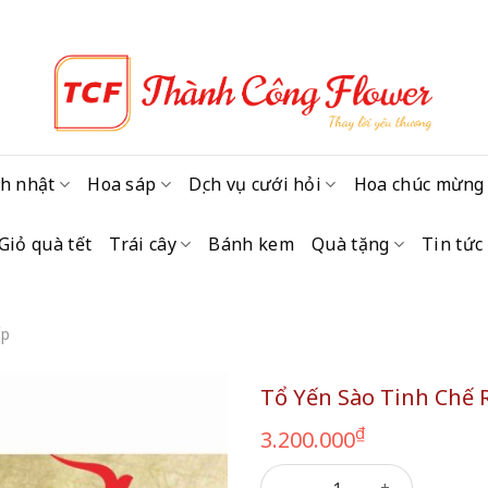
h nhật
Hoa sáp
Dịch vụ cưới hỏi
Hoa chúc mừng
Giỏ quà tết
Trái cây
Bánh kem
Quà tặng
Tin tức
ấp
Tổ Yến Sào Tinh Chế 
₫
3.200.000
Tổ Yến Sào Tinh Chế Rút Lôn