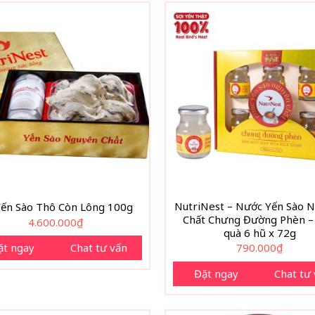
NutriNest – Nước Yến Sào 
Yến Sào Thô Còn Lông 100g
Chất Chưng Đường Phèn –
4.600.000
₫
quà 6 hũ x 72g
ặt ngay
Chat tư vấn
790.000
₫
Đặt ngay
Chat tư