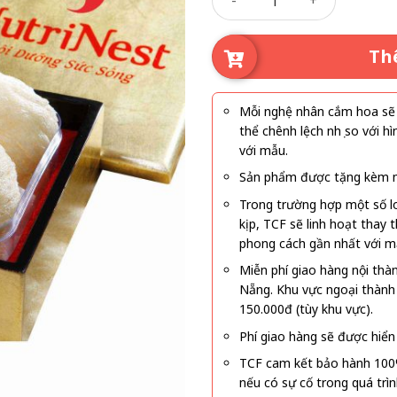
Th
Mỗi nghệ nhân cắm hoa sẽ c
thể chênh lệch nhẹ so với
với mẫu.
Sản phẩm được tặng kèm mi
Trong trường hợp một số l
kịp, TCF sẽ linh hoạt thay
phong cách gần nhất với m
Miễn phí giao hàng nội thà
Nẵng. Khu vực ngoại thành
150.000đ (tùy khu vực).
Phí giao hàng sẽ được hiển 
TCF cam kết bảo hành 100
nếu có sự cố trong quá trì