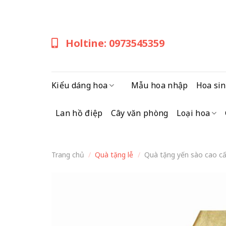
Skip
to
content
Holtine: 0973545359
Kiểu dáng hoa
Mẫu hoa nhập
Hoa sin
Lan hồ điệp
Cây văn phòng
Loại hoa
Trang chủ
/
Quà tặng lễ
/
Quà tặng yến sào cao c