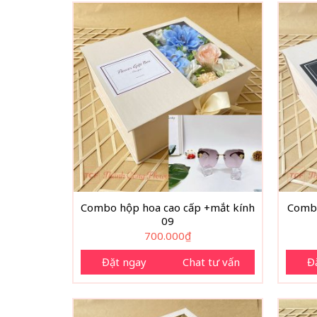
Combo hộp hoa cao cấp +mắt kính
Combo
09
700.000
₫
Đặt ngay
Chat tư vấn
Đ