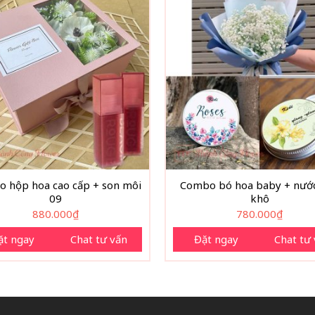
 hộp hoa cao cấp + son môi
Combo bó hoa baby + nướ
09
khô
880.000
₫
780.000
₫
ặt ngay
Chat tư vấn
Đặt ngay
Chat tư