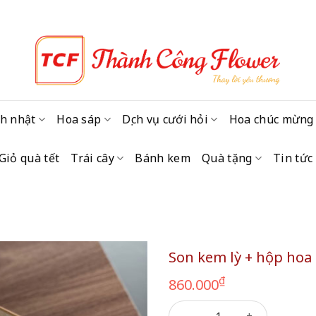
h nhật
Hoa sáp
Dịch vụ cưới hỏi
Hoa chúc mừng
Giỏ quà tết
Trái cây
Bánh kem
Quà tặng
Tin tức
Son kem lỳ + hộp hoa
₫
860.000
Son kem lỳ + hộp hoa ngẫu n