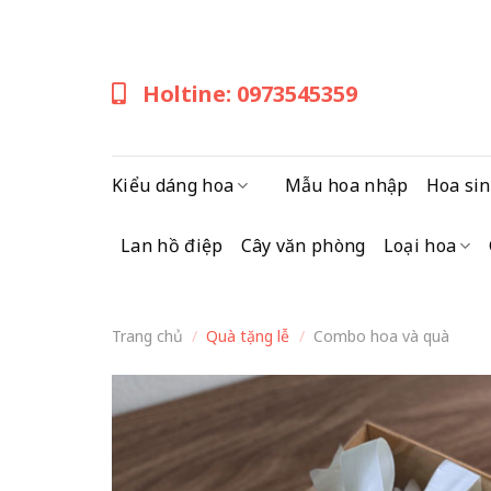
Skip
to
content
Holtine: 0973545359
Kiểu dáng hoa
Mẫu hoa nhập
Hoa sin
Lan hồ điệp
Cây văn phòng
Loại hoa
Trang chủ
/
Quà tặng lễ
/
Combo hoa và quà