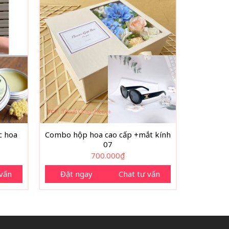
c hoa
Combo hộp hoa cao cấp +mắt kính
07
700.000
₫
 vấn
Đặt ngay
Chat tư vấn