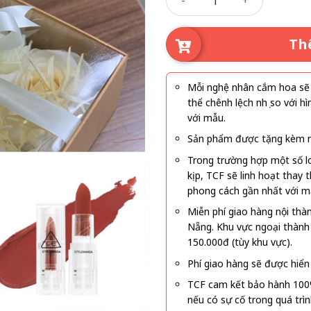
Th
Mỗi nghệ nhân cắm hoa sẽ c
thể chênh lệch nhẹ so với
với mẫu.
Sản phẩm được tặng kèm mi
Trong trường hợp một số l
kịp, TCF sẽ linh hoạt thay
phong cách gần nhất với m
Miễn phí giao hàng nội thà
Nẵng. Khu vực ngoại thành
150.000đ (tùy khu vực).
Phí giao hàng sẽ được hiển 
TCF cam kết bảo hành 100
nếu có sự cố trong quá trì