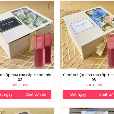
 hộp hoa cao cấp + son môi
Combo hộp hoa cao cấp + s
05
03
880.000
₫
880.000
₫
ặt ngay
Chat tư vấn
Đặt ngay
Chat tư