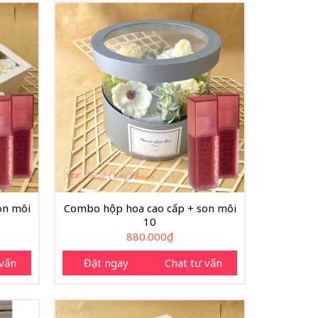
on môi
Combo hộp hoa cao cấp + son môi
10
880.000
₫
 vấn
Đặt ngay
Chat tư vấn