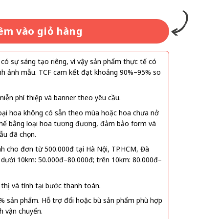
êm vào giỏ hàng
ó sự sáng tạo riêng, vì vậy sản phẩm thực tế có
 hình ảnh mẫu. TCF cam kết đạt khoảng 90%–95% so
ễn phí thiệp và banner theo yêu cầu.
oại hoa không có sẵn theo mùa hoặc hoa chưa nở
 thế bằng loại hoa tương đương, đảm bảo form và
ẫu đã chọn.
nh cho đơn từ 500.000đ tại Hà Nội, TP.HCM, Đà
 dưới 10km: 50.000đ–80.000đ; trên 10km: 80.000đ–
thị và tính tại bước thanh toán.
% sản phẩm. Hỗ trợ đổi hoặc bù sản phẩm phù hợp
nh vận chuyển.