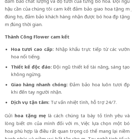
đảm bảo chất lượng và độ tươi của từng bó hoa. Đội ngũ
hậu cần của chúng tôi cam kết đảm bảo giao hoa tặng mẹ
đúng hẹn, đảm bảo khách hàng nhận được bó hoa đẹp tặng
mẹ đúng thời gian.
Thành Công Flower cam kết
Hoa tươi cao cấp:
Nhập khẩu trực tiếp từ các vườn
hoa nổi tiếng.
Thiết kế độc đáo:
Đội ngũ thiết kế tài năng, sáng tạo
không ngừng.
Giao hàng nhanh chóng:
Đảm bảo hoa luôn tươi đẹp
khi đến tay người nhận.
Dịch vụ tận tâm:
Tư vấn nhiệt tình, hỗ trợ 24/7.
Gửi
hoa tặng mẹ
là cách chúng ta bày tỏ tình yêu và
lòng biết ơn của mình đối với mẹ. Việc lựa chọn một bó
hoa phù hợp là điều rất quan trọng có thể mang lại niềm
hạnh phúc và niềm vui bất tận cho mẹ. Tay nghề tinh tế và