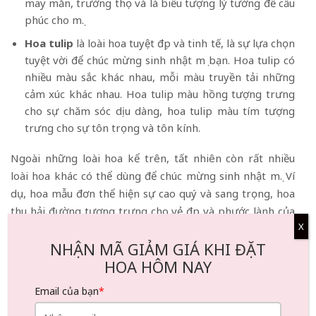
may mắn, trường thọ và là biểu tượng lý tưởng để cầu
phúc cho mẹ.
Hoa tulip
là loài hoa tuyệt đẹp và tinh tế, là sự lựa chọn
tuyệt vời để chúc mừng sinh nhật mẹ bạn. Hoa tulip có
nhiều màu sắc khác nhau, mỗi màu truyền tải những
cảm xúc khác nhau. Hoa tulip màu hồng tượng trưng
cho sự chăm sóc dịu dàng, hoa tulip màu tím tượng
trưng cho sự tôn trọng và tôn kính.
Ngoài những loài hoa kể trên, tất nhiên còn rất nhiều
loài hoa khác có thể dùng để chúc mừng sinh nhật mẹ. Ví
dụ, hoa mẫu đơn thể hiện sự cao quý và sang trọng, hoa
thu hải đường tượng trưng cho vẻ đẹp và phước lành của
X
người mẹ, còn hoa hướng dương truyền tải cảm xúc hy
NHẬN MÃ GIẢM GIÁ KHI ĐẶT
vọng và hạnh phúc. Dù bạn chọn loại hoa nào để chúc mẹ
HOA HÔM NAY
trong ngày sinh nhật thì trước khi tặng mẹ, điều quan
trọng nhất là phải đính kèm một tấm thiệp chúc mừng
Email của bạn
*
ấm áp để thể hiện những cảm xúc chân thành của