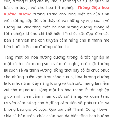
cực, tượng trưng cho hy vọng, sức sống và sự lạc quan, là
lựa chọn tuyệt vời cho hoa tốt nghiệp.
Thông điệp hoa
hướng dương
tượng trưng cho lòng biết ơn của sinh
viên tốt nghiệp đối với thầy cô và những kỳ vọng của họ về
tương lai. Việc tặng một bó hoa hướng dương trong lễ
tốt nghiệp không chỉ thể hiện lời chúc tốt đẹp đến các
bạn sinh viên mà còn truyền cảm hứng cho họ mạnh mẽ
tiến bước trên con đường tương lai.
Tặng một bó hoa hướng dương trong lễ tốt nghiệp là
một cách chúc mừng sinh viên tốt nghiệp có một tương
lai suôn sẻ và thịnh vượng, đồng thời bày tỏ lời chúc phúc
cho những triển vọng tươi sáng của họ. Hoa hướng dương
là loài hoa tràn đầy năng lượng và tích cực, mang lại niềm
vui cho mọi người. Tặng một bó hoa trong lễ tốt nghiệp
giúp sinh viên cảm nhận được sự ấm áp và quan tâm,
truyền cảm hứng cho họ dũng cảm tiến về phía trước và
không bao giờ bỏ cuộc. Qua bài viết Thành Công Flower
chia sẻ bên trên, chắc chắn bạn đã biết tặng hoa hướng