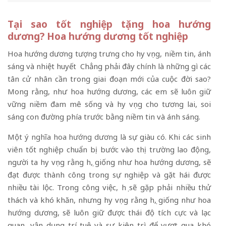
Tại sao tốt nghiệp tặng hoa hướng
dương? Hoa hướng dương tốt nghiệp
Hoa hướng dương tượng trưng cho hy vọng, niềm tin, ánh
sáng và nhiệt huyết Chẳng phải đây chính là những gì các
tân cử nhân cần trong giai đoạn mới của cuộc đời sao?
Mong rằng, như hoa hướng dương, các em sẽ luôn giữ
vững niềm đam mê sống và hy vọng cho tương lai, soi
sáng con đường phía trước bằng niềm tin và ánh sáng.
Một
ý nghĩa hoa hướng dương
là sự
giàu có. Khi các sinh
viên tốt nghiệp chuẩn bị bước vào thị trường lao động,
người ta hy vọng rằng họ, giống như hoa hướng dương, sẽ
đạt được thành công trong sự nghiệp và gặt hái được
nhiều tài lộc. Trong công việc, họ sẽ gặp phải nhiều thử
thách và khó khăn, nhưng hy vọng rằng họ, giống như hoa
hướng dương, sẽ luôn giữ được thái độ tích cực và lạc
quan, vận dụng trí tuệ và sự kiên trì để vượt qua khó