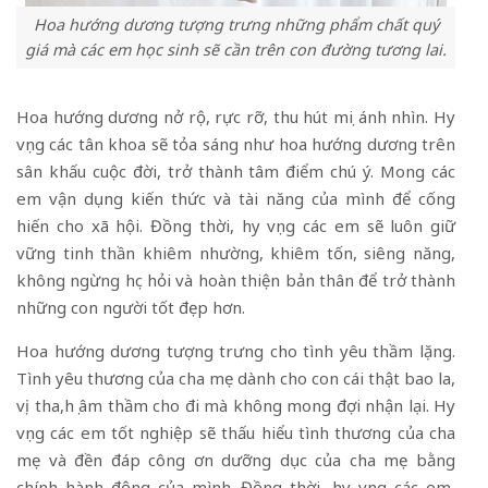
Hoa hướng dương tượng trưng những phẩm chất quý
giá mà các em học sinh sẽ cần trên con đường tương lai.
Hoa hướng dương nở rộ, rực rỡ, thu hút mọi ánh nhìn. Hy
vọng các tân khoa sẽ tỏa sáng như hoa hướng dương trên
sân khấu cuộc đời, trở thành tâm điểm chú ý. Mong các
em vận dụng kiến ​​thức và tài năng của mình để cống
hiến cho xã hội. Đồng thời, hy vọng các em sẽ luôn giữ
vững tinh thần khiêm nhường, khiêm tốn, siêng năng,
không ngừng học hỏi và hoàn thiện bản thân để trở thành
những con người tốt đẹp hơn.
Hoa hướng dương tượng trưng cho tình yêu thầm lặng.
Tình yêu thương của cha mẹ dành cho con cái thật bao la,
vị tha,họ âm thầm cho đi mà không mong đợi nhận lại. Hy
vọng các em tốt nghiệp sẽ thấu hiểu tình thương của cha
mẹ và đền đáp công ơn dưỡng dục của cha mẹ bằng
chính hành động của mình. Đồng thời, hy vọng các em,