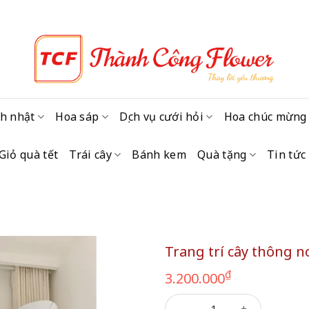
h nhật
Hoa sáp
Dịch vụ cưới hỏi
Hoa chúc mừng
Giỏ quà tết
Trái cây
Bánh kem
Quà tặng
Tin tức
Trang trí cây thông n
₫
3.200.000
Trang trí cây thông noel kèm