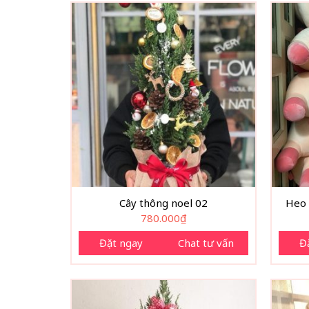
Cây thông noel 02
Heo 
780.000
₫
Đặt ngay
Chat tư vấn
Đ