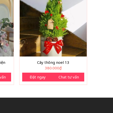
iện
Cây thông noel 13
380.000
₫
 vấn
Đặt ngay
Chat tư vấn