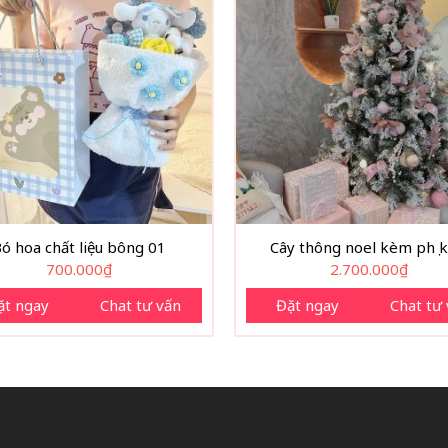
ó hoa chất liệu bông 01
Cây thông noel kèm phụ k
700.000
₫
2.700.000
₫
ặt ngay
Chat tư vấn
Đặt ngay
Chat tư