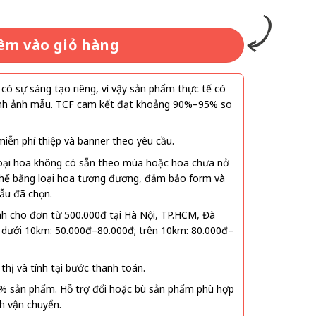
êm vào giỏ hàng
ó sự sáng tạo riêng, vì vậy sản phẩm thực tế có
 hình ảnh mẫu. TCF cam kết đạt khoảng 90%–95% so
ễn phí thiệp và banner theo yêu cầu.
oại hoa không có sẵn theo mùa hoặc hoa chưa nở
 thế bằng loại hoa tương đương, đảm bảo form và
ẫu đã chọn.
nh cho đơn từ 500.000đ tại Hà Nội, TP.HCM, Đà
 dưới 10km: 50.000đ–80.000đ; trên 10km: 80.000đ–
thị và tính tại bước thanh toán.
% sản phẩm. Hỗ trợ đổi hoặc bù sản phẩm phù hợp
nh vận chuyển.