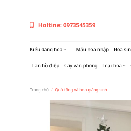
Skip
to
content
Holtine: 0973545359
Kiểu dáng hoa
Mẫu hoa nhập
Hoa sin
Lan hồ điệp
Cây văn phòng
Loại hoa
Trang chủ
/
Quà tặng và hoa giáng sinh