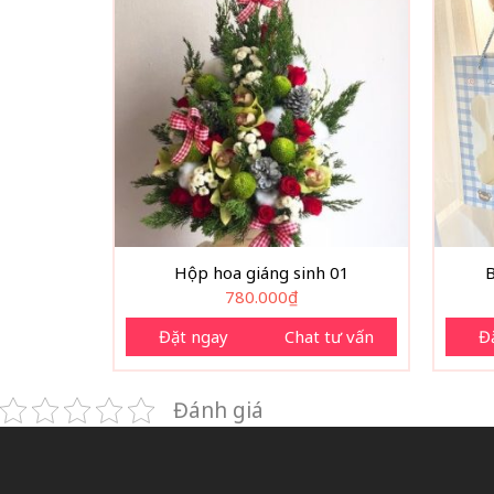
Hộp hoa giáng sinh 01
B
780.000
₫
Đặt ngay
Chat tư vấn
Đ
Đánh giá