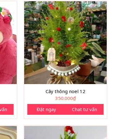
Cây thông noel 12
350.000
₫
 vấn
Đặt ngay
Chat tư vấn