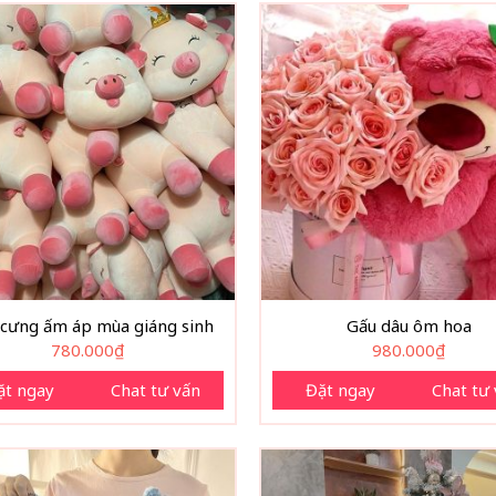
cưng ấm áp mùa giáng sinh
Gấu dâu ôm hoa
780.000
₫
980.000
₫
ặt ngay
Chat tư vấn
Đặt ngay
Chat tư